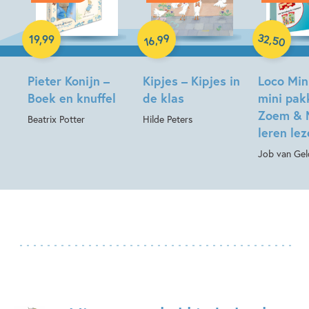
Hardcover
Hardcover
Paperback
32
99
,
,
19
,
99
50
16
Pieter Konijn –
Kipjes – Kipjes in
Loco Min
Boek en knuffel
de klas
mini pak
Zoem & 
Beatrix Potter
Hilde Peters
leren le
Job van Gel