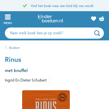
Vind het boek waar een kind blij van wordt
MENU
Zoeken
naar
boeken,
Boeken
auteurs
en
Rinus
uitgevers
met knuffel
Ingrid En Dieter Schubert