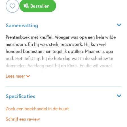
Bestellen
Samenvatting
Prentenboek met knuffel. Vroeger was opa een hele wilde
neushoorn. En hij was sterk, reuze sterk. Hij kon wel
honderd boomstammen tegelijk optillen. Maar nu is opa
oud. Het liefst ligt hij de hele dag wat in de schaduw te
dommelen. Vandaag past hij op Rinus. En die wil vooral
spelen en ravotten!
Lees meer
Specificaties
ISBN:
9789089674449
Zoek een boekhandel in de buurt
NUR:
273
Schrijf een review
Type:
Hardcover