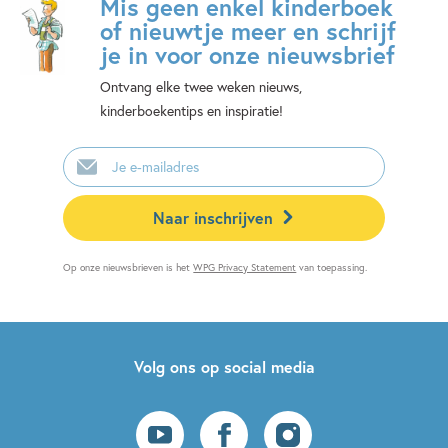
Mis geen enkel kinderboek
of nieuwtje meer en schrijf
je in voor onze nieuwsbrief
Ontvang elke twee weken nieuws,
kinderboekentips en inspiratie!
E-
mailadres
Naar inschrijven
Op onze nieuwsbrieven is het
WPG Privacy Statement
van toepassing.
Volg ons op social media