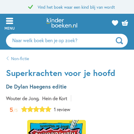
Vind het boek waar een kind blij van wordt
MENU
Zoeken
naar
boeken,
Non-fictie
auteurs
en
Superkrachten voor je hoofd
uitgevers
De Dylan Haegens editie
Wouter de Jong
Hein de Kort
5
1 review
/5