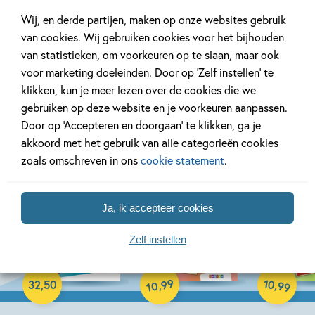
Wij, en derde partijen, maken op onze websites gebruik
van cookies. Wij gebruiken cookies voor het bijhouden
van statistieken, om voorkeuren op te slaan, maar ook
voor marketing doeleinden. Door op ‘Zelf instellen’ te
Bekijk ook eens
klikken, kun je meer lezen over de cookies die we
gebruiken op deze website en je voorkeuren aanpassen.
Door op ‘Accepteren en doorgaan’ te klikken, ga je
akkoord met het gebruik van alle categorieën cookies
zoals omschreven in ons
cookie statement
.
Ja, ik accepteer cookies
17-08-2026
17-08-2026
17-08-2026
Zelf instellen
Paperback
Paperback
Paperback
99
10
,
,
32
,
50
99
10