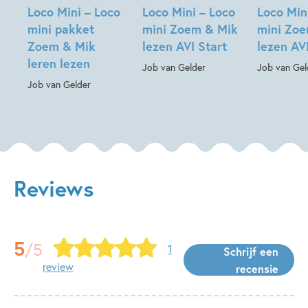
Loco Mini – Loco
Loco Mini – Loco
Loco Min
mini pakket
mini Zoem & Mik
mini Zo
Zoem & Mik
lezen AVI Start
lezen AV
leren lezen
Job van Gelder
Job van Gel
Job van Gelder
Reviews
5
/5
1
Schrijf een
review
recensie