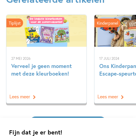
Doeboeken
Emoties & gevoelens
Non-fictie
oftewel: hoe ze hun eigen mentale superkrachten kunnen
Ontwikkeling kind
Pesten & misbruik
ontwikkelen!
Tiplijst
Kinderpanel
Zelfvertrouwen & weerbaarheid
Wouter de Jong
Hein de Kort
27 MEI 2026
17 JULI 2024
Verveel je geen moment
Ons Kinderpan
met deze kleurboeken!
Escape-speurt
Lees meer
Lees meer
Bekijk alle artikelen
Fijn dat je er bent!