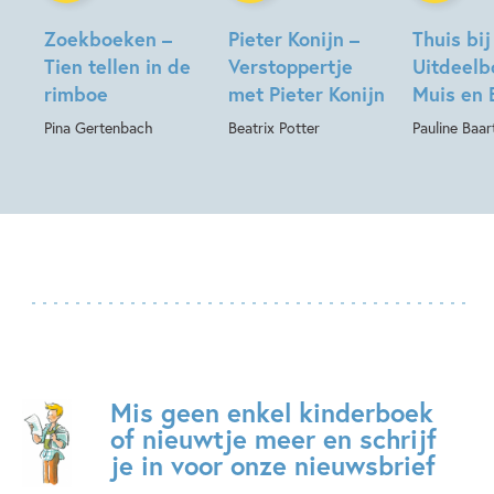
Zoekboeken –
Pieter Konijn –
Thuis bij
Tien tellen in de
Verstoppertje
Uitdeelb
rimboe
met Pieter Konijn
Muis en 
Pina Gertenbach
Beatrix Potter
Pauline Baa
Mis geen enkel kinderboek
of nieuwtje meer en schrijf
je in voor onze nieuwsbrief