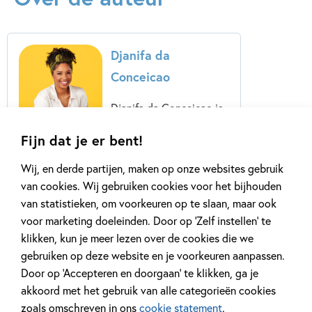
Djanifa da
Conceicao
Djanifa da Conceicao is
verloskundige en heeft
Fijn dat je er bent!
een eigen praktijk in
Rotterdam. In 2020 is ze
Wij, en derde partijen, maken op onze websites gebruik
het YouTube-kanaal
van cookies. Wij gebruiken cookies voor het bijhouden
VerlosMoeder gestart
van statistieken, om voorkeuren op te slaan, maar ook
om ouders van alle
voor marketing doeleinden. Door op ‘Zelf instellen’ te
achtergronden te
klikken, kun je meer lezen over de cookies die we
motiveren, inspireren en
gebruiken op deze website en je voorkeuren aanpassen.
meer...
Door op ‘Accepteren en doorgaan’ te klikken, ga je
akkoord met het gebruik van alle categorieën cookies
Lees meer
zoals omschreven in ons
cookie statement
.