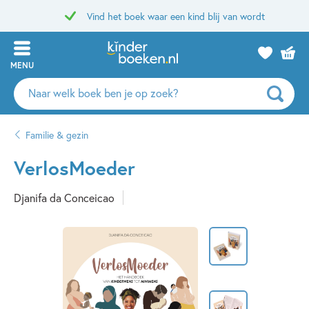
Vind het boek waar een kind blij van wordt
MENU
Zoeken
naar
boeken,
Familie & gezin
auteurs
en
VerlosMoeder
uitgevers
Djanifa da Conceicao