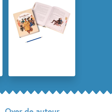
zelfvertrouwen deze spannende tijd tegemoet gaat.
Familie & gezin
Peuterboeken
Djanifa da Conceicao
Over de auteur