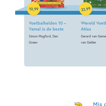
99
,
10
,
99
22
Voetbalhelden 10 –
Wereld Voet
Yamal is de beste
Atlas
Simon Mugford, Dan
Gerard van Geme
Green
van Gelder
Mis 