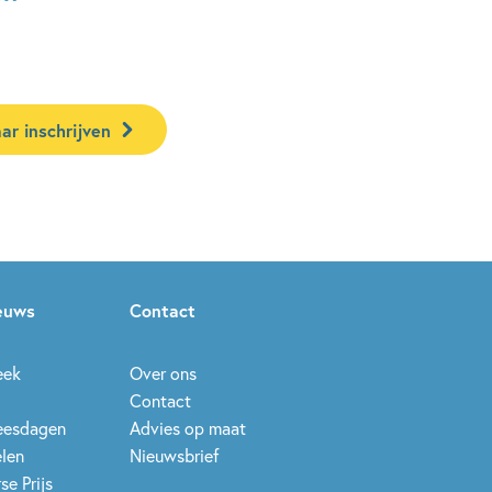
ar inschrijven
ieuws
Contact
eek
Over ons
Contact
leesdagen
Advies op maat
elen
Nieuwsbrief
se Prijs