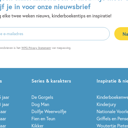
jf je in voor onze nieuwsbrief
 elke twee weken nieuws, kinderboekentips en inspiratie!
Na
es
uwsbrieven is het
WPG Privacy Statement
van toepassing.
s
Series & karakters
Inspiratie & n
 jaar
De Gorgels
Kinderboekenw
 jaar
Dog Man
Kinderjury
jaar
Dolfje Weerwolfje
Nationale Voor
jaar
Fien en Teun
Griffels en Pens
jaar
Kikker
Woutertje Pieter