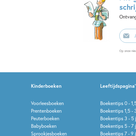
schri
Ontvang
E-
mailadr
Op onze nie
Kinderboeken
Leeftijdspagina’
Voorleesboeken
Boekentips 0 - 1,5
Prentenboeken
Boekentips 1,5 - 3
Peuterboeken
Boekentips 3 - 5 
Babyboeken
Boekentips 5 - 7 
Sprookjesboeken
Boekentips 7 - 9 