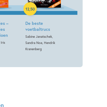
Hardcover
12
,
50
es –
De beste
jes
voetbaltrucs
ioen
Sabine Janatschek,
Iris
Sandra Noa, Hendrik
Kranenberg
en