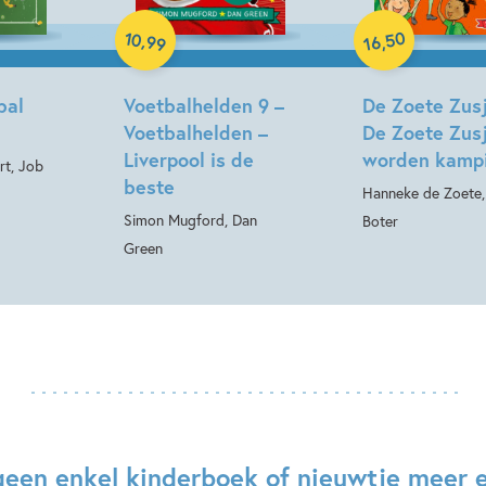
Hardcover
Hardcover
10
50
,
,
99
16
bal
Voetbalhelden 9 –
De Zoete Zusj
Voetbalhelden –
De Zoete Zus
Liverpool is de
worden kamp
rt, Job
beste
Hanneke de Zoete, 
Simon Mugford, Dan
Boter
Green
geen enkel kinderboek of nieuwtje meer 