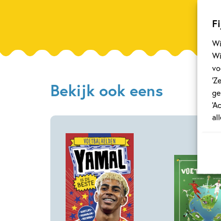
Fi
Wi
Wi
vo
‘Z
Bekijk ook eens
ge
‘A
al
Hardcover
Hardcover