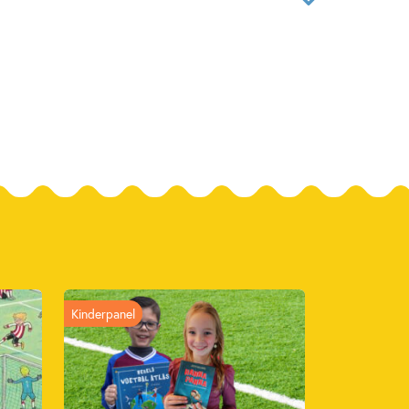
02286483
ver
adnedge
 & Digits
025
ken over voetbal
Non-fictie
Sport
Kinderpanel