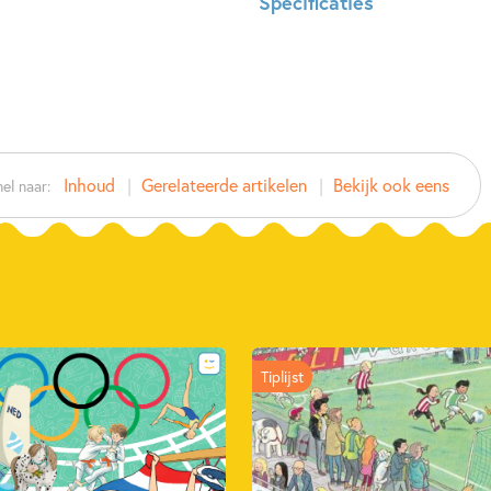
Specificaties
ISBN:
97890
NUR:
256
Type:
Hardco
Auteur(s):
Keir R
Prijs:
24
,
99
Inhoud
Gerelateerde artikelen
Bekijk ook eens
el naar:
Aantal pagina's:
256
Uitgever:
SU Kids
Verschijningsdatum:
18-11-2
Kenmerken van dit boek
Dagelijks leven
Kinderboe
Tiplijst
Keir Radnedge