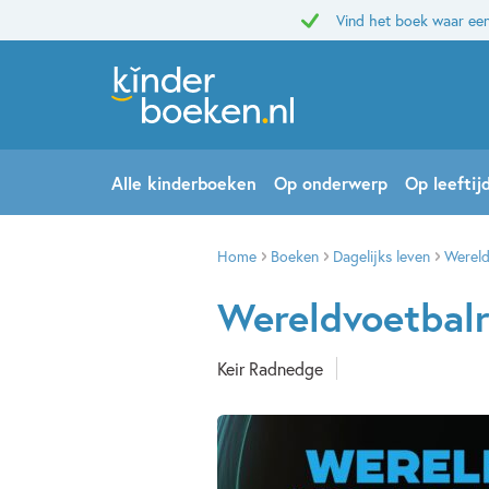
Vind het boek waar een
Alle kinderboeken
Op onderwerp
Op leeftij
Home
Boeken
Dagelijks leven
Wereld
Wereldvoetbal
Keir Radnedge