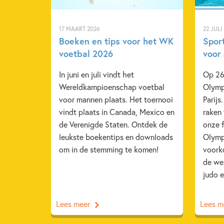
17 MAART 2026
22 JULI
Boeken en tips voor het WK
Spor
voetbal 2026
voor
In juni en juli vindt het
Op 26 
Wereldkampioenschap voetbal
Olymp
voor mannen plaats. Het toernooi
Parijs
vindt plaats in Canada, Mexico en
raken
de Verenigde Staten. Ontdek de
onze 
leukste boekentips en downloads
Olymp
om in de stemming te komen!
voork
de wer
judo e
Lees meer
Lees m