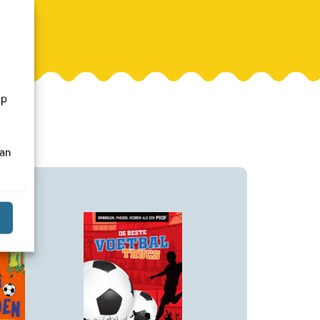
op
van