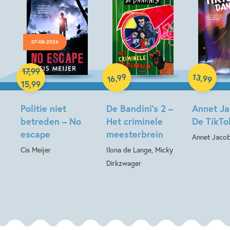
07-08-2026
Hardcover
Hardcover
17
,
99
Hardcover
99
13
,
,
99
16
15
,
99
Politie niet
De Bandini’s 2 –
Annet Ja
betreden – No
Het criminele
De TikTo
escape
meesterbrein
Annet Jaco
Cis Meijer
Ilona de Lange, Micky
Dirkzwager