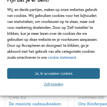
Wij, en derde partijen, maken op onze websites gebruik
van cookies. Wij gebruiken cookies voor het bijhouden
van statistieken, om voorkeuren op te slaan, maar ook
voor marketing doeleinden. Door op ‘Zelf instellen’ te
klikken, kun je meer lezen over de cookies die we
gebruiken op deze website en je voorkeuren aanpassen.
Door op ‘Accepteren en doorgaan’ te klikken, ga je
Gerelateerde artikelen
akkoord met het gebruik van alle categorieën cookies
zoals omschreven in ons
cookie statement
.
Tiplijst
Kinderpanel
Ja, ik accepteer cookies
Zelf instellen
27 APRIL 2026
14 SEPTEMBER 2025
De mooiste cadeauboeken
Ons Kinderpane