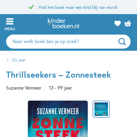
Vind het boek waar een kind blij van wordt
MENU
Zoeken
naar
boeken,
12+ jaar
auteurs
en
Thrillseekers – Zonnesteek
uitgevers
Suzanne Vermeer
13 - 99 jaar