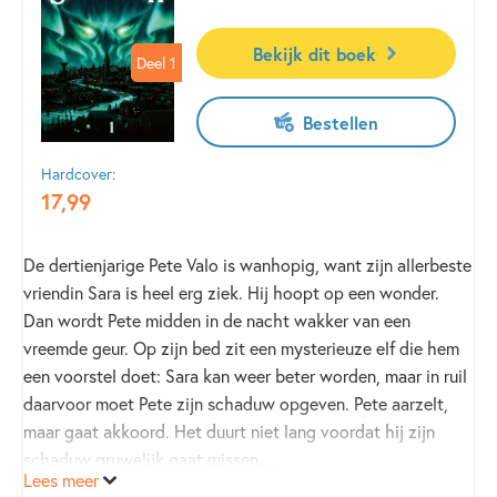
Bekijk dit boek
Deel 1
Deel 1
Bestellen
Hardcover:
17
,
99
De dertienjarige Pete Valo is wanhopig, want zijn allerbeste
vriendin Sara is heel erg ziek. Hij hoopt op een wonder.
Dan wordt Pete midden in de nacht wakker van een
vreemde geur. Op zijn bed zit een mysterieuze elf die hem
een voorstel doet: Sara kan weer beter worden, maar in ruil
daarvoor moet Pete zijn schaduw opgeven. Pete aarzelt,
maar gaat akkoord. Het duurt niet lang voordat hij zijn
schaduw gruwelijk gaat missen…
Lees meer