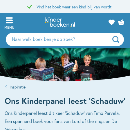
Vind het boek waar een kind blij van wordt
MENU
Zoeken
naar
boeken,
auteurs
en
uitgevers
Inspiratie
Ons Kinderpanel leest ‘Schaduw’
Ons Kinderpanel leest dit keer 'Schaduw' van Timo Parvela.
Een spannend boek voor fans van Lord of the rings en De
Griezelbus.