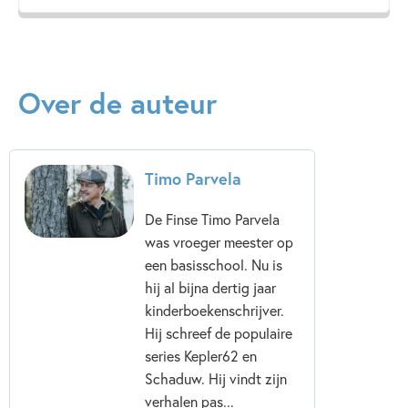
Dit bloedstollende avontuur voert je door sneeuw en ijs,
naar Lapland en het noorderlicht en langs gevaarlijke
wezens die zich in het duister verschuilen. Het eerste deel
in een nieuwe serie van Timo Parvela, met geweldige
Over de auteur
tekeningen van Pasi Pitkänen.
Timo Parvela
De Finse Timo Parvela
was vroeger meester op
een basisschool. Nu is
hij al bijna dertig jaar
kinderboekenschrijver.
Hij schreef de populaire
series Kepler62 en
Schaduw. Hij vindt zijn
verhalen pas...