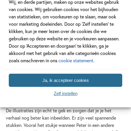
Wij, en derde partijen, maken op onze websites gebruik
beste vriendin is heel erg ziek. Wanneer een keer midden in
van cookies. Wij gebruiken cookies voor het bijhouden
de nacht wordt wakker, staat er een elf op zijn bed. Die
van statistieken, om voorkeuren op te slaan, maar ook
doet hem een voorstel: Sara (zijn vriendin) kan weer beter
voor marketing doeleinden. Door op ‘Zelf instellen’ te
worden, maar dan moet hij wel zijn schaduw inleveren. Hij
klikken, kun je meer lezen over de cookies die we
neemt het voorstel aan. Maar dan blijkt dat je je schaduw
gebruiken op deze website en je voorkeuren aanpassen.
toch vaker nodig hebt dan je denkt…
Door op ‘Accepteren en doorgaan’ te klikken, ga je
akkoord met het gebruik van alle categorieën cookies
Ik vond
Schaduw
een heel tof boek! Het is een spannend
zoals omschreven in ons
cookie statement
.
verhaal met veel fantasie dat ook een beetje over kerst
gaat. Peter, de hoofdpersoon, is een doodgewone jongen in
Ja, ik accepteer cookies
de brugklas. Maar doordat hij zijn schaduw weggeeft,
verandert alles en is hij opeens niet meer zo gewoon. Ik
Zelf instellen
vind dat Peter erg dapper is, omdat hij iets durft weg te
geven voor een vriendin. Ik weet niet of ik dat zou durven.
De illustraties zijn echt te gek en zorgen dat je je het
verhaal nog beter kan inbeelden. Er zijn veel spannende
stukken. Vooral het stukje wanneer Peter in een andere