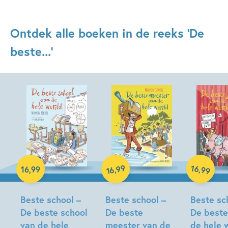
Ontdek alle boeken in de reeks 'De
beste...'
99
16
,
,
16
,
99
99
16
Hardcover
Hardcover
Hardcover
Beste school –
Beste school –
Beste sc
De beste school
De beste
De beste
van de hele
meester van de
de hele 