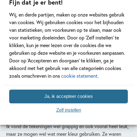
Fijn dat je er bent!
‘Ik zou dit boek aanraden omdat het een grappig en leuk
boek is voor alle leeftijden. Ik zou ook wel op een school
Wij, en derde partijen, maken op onze websites gebruik
willen zitten waar zo’n superleuke juf is en waar de juf veel
van cookies. Wij gebruiken cookies voor het bijhouden
grapjes maakt. Er is een meisje dat zonder broers en zussen
van statistieken, om voorkeuren op te slaan, maar ook
maar met twee vaders in een flat woont. Op school is het
voor marketing doeleinden. Door op ‘Zelf instellen’ te
meisje helemaal alleen omdat de vaders de nieuwsbrief van
klikken, kun je meer lezen over de cookies die we
school niet gelezen hebben. In de nieuwsbrief staat dat de
gebruiken op deze website en je voorkeuren aanpassen.
ouders de kinderen van school moeten halen maar dat
Door op ‘Accepteren en doorgaan’ te klikken, ga je
doen ze niet en dan is het meisje dus helemaal alleen op
akkoord met het gebruik van alle categorieën cookies
school.
zoals omschreven in ons
cookie statement
.
Het grappigste vind ik dat er een ander meisje op school is
met enorme oren en ook heel grote tanden. Zij werd op een
Ja, ik accepteer cookies
andere school gepest en het leuke was dat de vaders, de
schoolkinderen en de juf een eigen school gingen maken.
Zelf instellen
Ik vond de tekeningen wel grappig en ook vooral heel leuk,
maar ze mogen wel wat meer kleur gebruiken. Ze waren