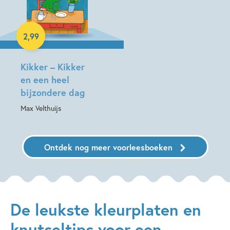
2
,
99
E-book
Kikker – Kikker
en een heel
bijzondere dag
Max Velthuijs
Ontdek nog meer voorleesboeken
De leukste kleurplaten en
knutseltips voor een