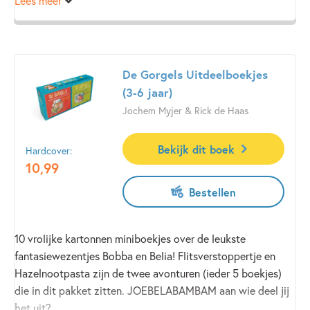
Lees meer
vallen!
De Gorgels Uitdeelboekjes
(3-6 jaar)
Jochem Myjer & Rick de Haas
Bekijk dit boek
Hardcover:
10
,
99
Bestellen
10 vrolijke kartonnen miniboekjes over de leukste
fantasiewezentjes Bobba en Belia! Flitsverstoppertje en
Hazelnootpasta zijn de twee avonturen (ieder 5 boekjes)
die in dit pakket zitten. JOEBELABAMBAM aan wie deel jij
het uit?