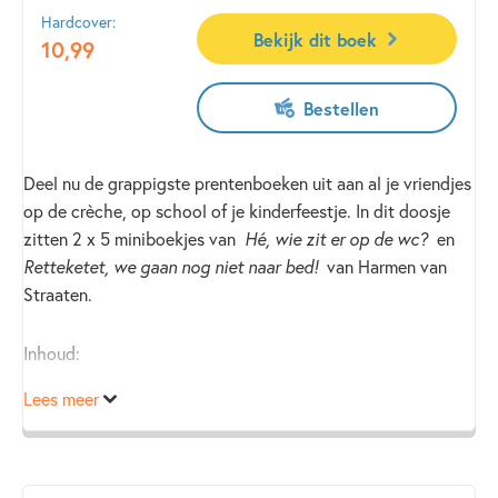
Hardcover:
Bekijk dit boek
10
,
99
Bestellen
Deel nu de grappigste prentenboeken uit aan al je vriendjes
op de crèche, op school of je kinderfeestje. In dit doosje
zitten 2 x 5 miniboekjes van
Hé, wie zit er op de wc?
en
Retteketet, we gaan nog niet naar bed!
van Harmen van
Straaten.
Inhoud:
Lees meer
Hé, wie zit er op de wc?
Alle dieren moeten heel nodig naar de wc, maar de deur zit
op slot! ‘Hé, wie zit er op de wc?’
‘Nu is het mijn beurt! Hatsikidee!’