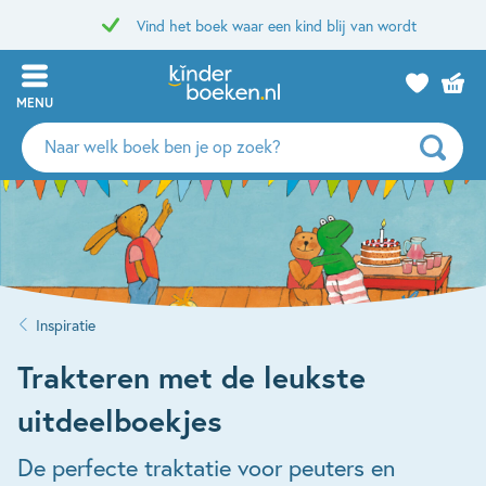
Vind het boek waar een kind blij van wordt
MENU
Zoeken
naar
boeken,
auteurs
en
uitgevers
Inspiratie
Trakteren met de leukste
uitdeelboekjes
De perfecte traktatie voor peuters en