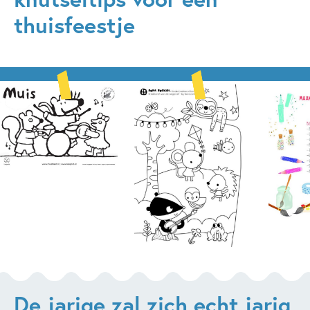
thuisfeestje
De jarige zal zich echt jarig