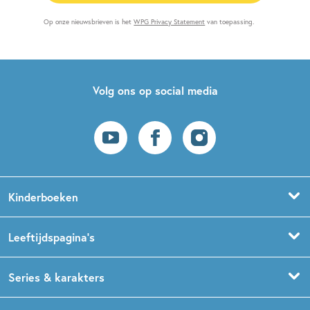
Op onze nieuwsbrieven is het
WPG Privacy Statement
van toepassing.
Volg ons op social media
Kinderboeken
Voorleesboeken
Leeftijdspagina’s
Prentenboeken
Boekentips 0 - 1,5 jaar
Series & karakters
Peuterboeken
Boekentips 1,5 - 3 jaar
De Gorgels