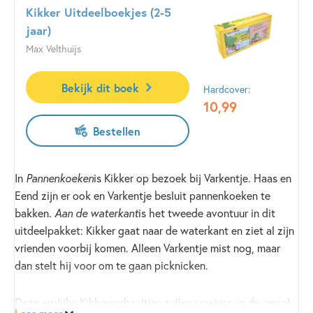
Kikker Uitdeelboekjes (2-5
jaar)
Retteketet, we gaan nog niet naar bed!
Max Velthuijs
De dieren willen naar bed. Maar eerst wordt er nog flink op
los gespeeld. Tot iedereen bekaf is. Alleen Papegaai roept
Bekijk dit boek
nog: ‘Retteketet! We gaan nog niet naar bed!’ Maar daar
Hardcover:
10
,
99
maken de dieren korte metten mee…
Bestellen
In
Pannenkoeken
is Kikker op bezoek bij Varkentje. Haas en
Eend zijn er ook en Varkentje besluit pannenkoeken te
bakken.
Aan de waterkant
is het tweede avontuur in dit
uitdeelpakket: Kikker gaat naar de waterkant en ziet al zijn
vrienden voorbij komen. Alleen Varkentje mist nog, maar
dan stelt hij voor om te gaan picknicken.
Deze vrolijke Kikkerverhaaltjes zullen sowieso in de smaak