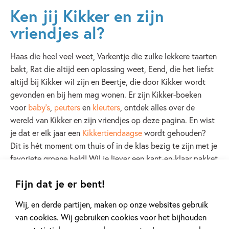
Ken jij Kikker en zijn
vriendjes al?
Haas die heel veel weet, Varkentje die zulke lekkere taarten
bakt, Rat die altijd een oplossing weet, Eend, die het liefst
altijd bij Kikker wil zijn en Beertje, die door Kikker wordt
gevonden en bij hem mag wonen. Er zijn Kikker-boeken
voor
baby's
,
peuters
en
kleuters
, ontdek alles over de
wereld van Kikker en zijn vriendjes op deze pagina. En wist
je dat er elk jaar een
Kikkertiendaagse
wordt gehouden?
Dit is hét moment om thuis of in de klas bezig te zijn met je
favoriete groene held! Wil je liever een kant-en-klaar pakket
met boeken over Kikker aanschaffen voor je school of
Fijn dat je er bent!
kinderdagverblijf? Kijk dan snel op
deze pagina
.
Wij, en derde partijen, maken op onze websites gebruik
van cookies. Wij gebruiken cookies voor het bijhouden
Lees verder