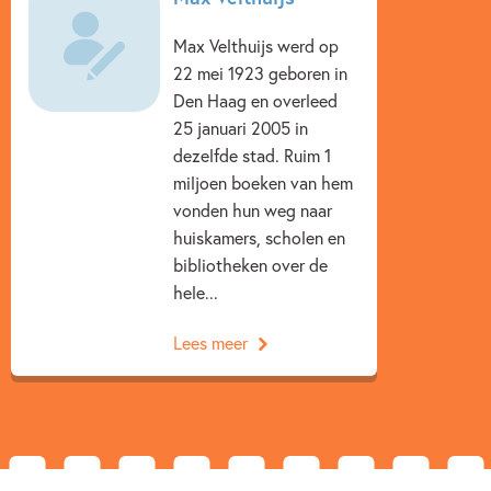
0 – 1.5 jaar
1.5 – 3 jaar
3 – 5 jaar
Max Velthuijs werd op
22 mei 1923 geboren in
Actie & avontuur
Dieren & natuur
Den Haag en overleed
Feesten & Feestdagen
Humor
25 januari 2005 in
dezelfde stad. Ruim 1
Ontwikkeling kind
Prentenboeken
miljoen boeken van hem
Spelen & leren
Vriendschap
Max Velthuijs
vonden hun weg naar
huiskamers, scholen en
bibliotheken over de
hele...
Lees meer