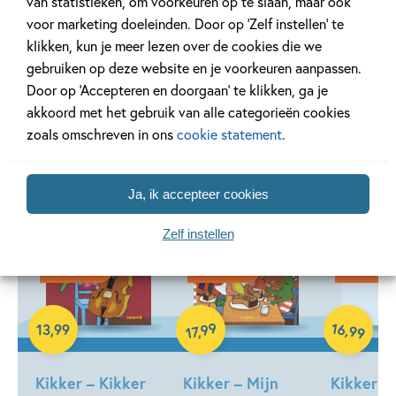
van statistieken, om voorkeuren op te slaan, maar ook
voor marketing doeleinden. Door op ‘Zelf instellen’ te
klikken, kun je meer lezen over de cookies die we
gebruiken op deze website en je voorkeuren aanpassen.
Door op ‘Accepteren en doorgaan’ te klikken, ga je
Andere boeken uit de serie 'Kikker'
akkoord met het gebruik van alle categorieën cookies
zoals omschreven in ons
cookie statement
.
Ja, ik accepteer cookies
Zelf instellen
07-10-2026
07-10-2026
23-09-202
Hardcover
Hardcover
Hardcover
16
99
,
13
,
99
,
99
17
Kikker – Kikker
Kikker – Mijn
Kikker –