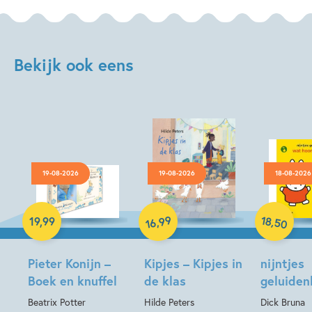
Bekijk ook eens
19-08-2026
19-08-2026
18-08-2026
Hardcover
Hardcover
Hardcover
18
99
,
,
19
,
99
50
16
Pieter Konijn –
Kipjes – Kipjes in
nijntjes
Boek en knuffel
de klas
geluide
Beatrix Potter
Hilde Peters
Dick Bruna