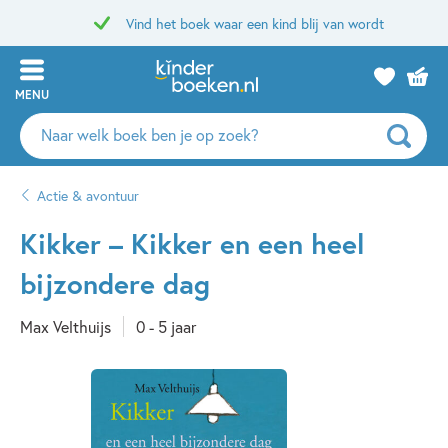
Vind het boek waar een kind blij van wordt
MENU
Zoeken
naar
boeken,
Actie & avontuur
auteurs
en
Kikker – Kikker en een heel
uitgevers
bijzondere dag
Max Velthuijs
0 - 5 jaar