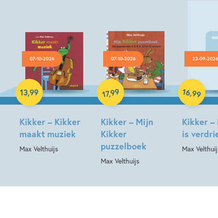
07-10-2026
07-10-2026
23-09-202
Hardcover
Hardcover
Hardcover
16
99
,
13
,
99
,
99
17
Kikker – Kikker
Kikker – Mijn
Kikker –
maakt muziek
Kikker
is verdri
puzzelboek
Max Velthuijs
Max Velthuij
Max Velthuijs