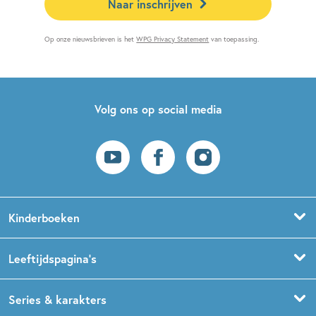
Naar inschrijven
Op onze nieuwsbrieven is het
WPG Privacy Statement
van toepassing.
Volg ons op social media
Kinderboeken
Voorleesboeken
Leeftijdspagina’s
Prentenboeken
Boekentips 0 - 1,5 jaar
Series & karakters
Peuterboeken