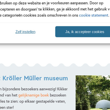
bruiken op deze website en je voorkeuren aanpassen. Door op
ccepteren en doorgaan’ te klikken, ga je akkoord met het gebruik 
le categorieën cookies zoals omschreven in ons
cookie statement
.
Zelf instellen
Ja, ik accepteer cookies
et Kröller Müller museum
jn bijzondere bezoekers aanwezig! Kikker
and van het
gelijknamige boek
bezoeken
lles te zien: op elkaar gestapelde vaten,
een ster!