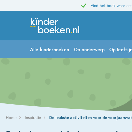
Vind het boek waar een
Alle kinderboeken
Op onderwerp
Op leeftij
Home
Inspiratie
De leukste activiteiten voor de voorjaarsva