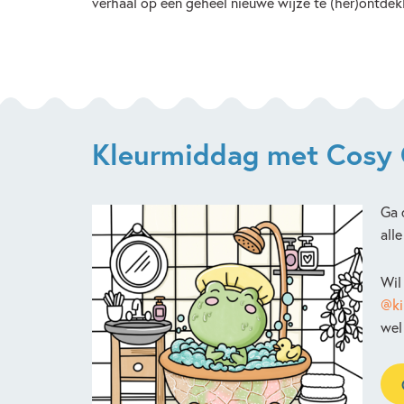
verhaal op een geheel nieuwe wijze te (her)ontdek
Kleurmiddag met Cosy 
Ga 
alle
Wil
@ki
wel 