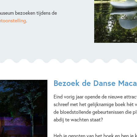
 museum bezoeken tijdens de
ntoonstelling
.
Bezoek de Danse Macab
Eind vorig jaar opende de nieuwe attrac
schreef met het gelijknamige boek hét 
de bloedstollende gebeurtenissen die p
abdij te wachten staat?
Heb je genoten van het boek en ben je k