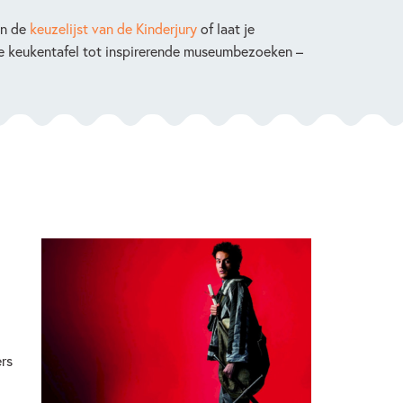
an de
keuzelijst van de Kinderjury
of laat je
de keukentafel tot inspirerende museumbezoeken –
ers