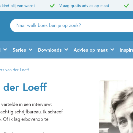
 kind blij van wordt
Vraag gratis advies op maat
Zoeken
naar
boeken,
auteurs
d
Series
Downloads
Advies op maat
Inspir
en
uitgevers
rs van der Loeff
 der Loeff
 vertelde in een interview:
usachtig schrijfbureau. Ik schreef
. Of ik lag erbovenop te