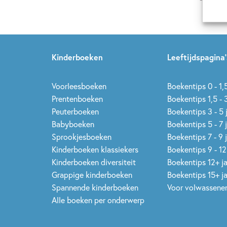
buitenland. In 1976 werd ze Ridder 
voor haar bijdrage aan de Nederlands
Kinderboeken
Leeftijdspagina’
Voorleesboeken
Boekentips 0 - 1,5
Prentenboeken
Boekentips 1,5 - 3
Peuterboeken
Boekentips 3 - 5 
Babyboeken
Boekentips 5 - 7 
Sprookjesboeken
Boekentips 7 - 9 
Kinderboeken klassiekers
Boekentips 9 - 12
Kinderboeken diversiteit
Boekentips 12+ j
Grappige kinderboeken
Boekentips 15+ j
Spannende kinderboeken
Voor volwassene
Alle boeken per onderwerp