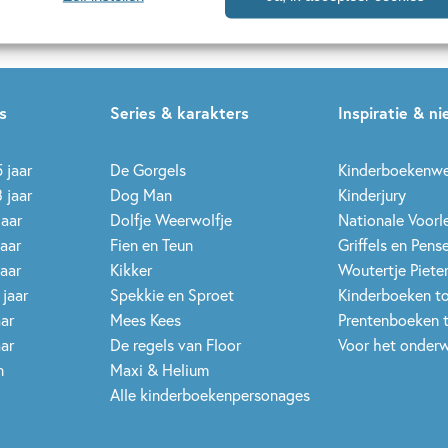
in de Orde van Oranje-Nassau
e jeugdliteratuur.
s
Series & karakters
Inspiratie & n
 jaar
De Gorgels
Kinderboekenw
 jaar
Dog Man
Kinderjury
jaar
Dolfje Weerwolfje
Nationale Voor
jaar
Fien en Teun
Griffels en Pens
jaar
Kikker
Woutertje Pieter
 jaar
Spekkie en Sproet
Kinderboeken t
aar
Mees Kees
Prentenboeken 
aar
De regels van Floor
Voor het onderw
n
Maxi & Helium
Alle kinderboekenpersonages