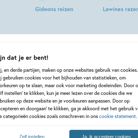
rdt erdoor versterkt. Ik geloof
Gideons reizen
Lawines raze
 een voller leven heeft.'
 de 'moderne' jeugdliteratuur
An
An
ontstond. Ze vond het belangrijk
Rutgers
Rutgers
te zetten over belangrijke
van
van
an uit dat je kinderen serieus
der
der
nkunnen dan veel volwassenen
Loeff,
Loeff
jn dat je er bent!
Jenny
 haar beroemde boek
De
Dalenoord
j, en derde partijen, maken op onze websites gebruik van cookies.
trouw was als iedereen, ook de
j gebruiken cookies voor het bijhouden van statistieken, om
lf toen ze het boek schreef,
geen enkel kinderboek of nieuwtje meer 
orkeuren op te slaan, maar ook voor marketing doeleinden. Door 
amelijk op een onvolledig
jf je in voor onze nieuwsbrief
elf instellen’ te klikken, kun je meer lezen over de cookies die we
hun barre tocht helemaal niet
bruiken op deze website en je voorkeuren aanpassen. Door op
ben afgelegd. Maar wat blijft
 elke twee weken nieuws, kinderboekentips en inspiratie!
ccepteren en doorgaan’ te klikken, ga je akkoord met het gebruik 
ertalingen van haar boeken
le categorieën cookies zoals omschreven in ons
cookie statement
.
its en Engels, ze schreef 18
Na
er- en jeugdboeken. Naast
es
An vele prijzen in het
Zelf instellen
Ja, ik accepteer cookies
uwsbrieven is het
WPG Privacy Statement
van toepassing.