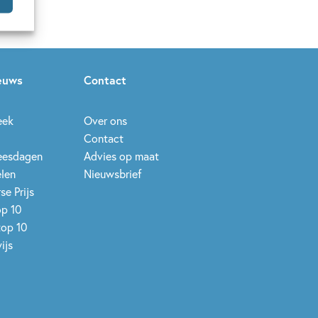
ieuws
Contact
eek
Over ons
Contact
leesdagen
Advies op maat
elen
Nieuwsbrief
se Prijs
op 10
top 10
ijs