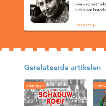
toen niet, maar tek
ouders een buitenhu
Lees meer
Gerelateerde artikelen
Achtergrond
Kinderp