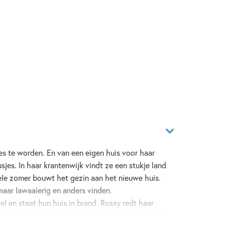
s te worden. En van een eigen huis voor haar
sjes. In haar krantenwijk vindt ze een stukje land
le zomer bouwt het gezin aan het nieuwe huis.
aar lawaaierig en anders vinden.
l en staat hun huis in brand. Rossy redt haar
, maar belandt zelf in het ziekenhuis met ernstige