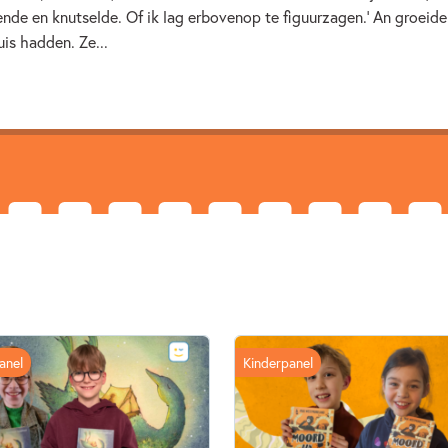
ende en knutselde. Of ik lag erbovenop te figuurzagen.' An groeid
An Rutgers van der Loeff
is hadden. Ze...
anel
Kinderpanel