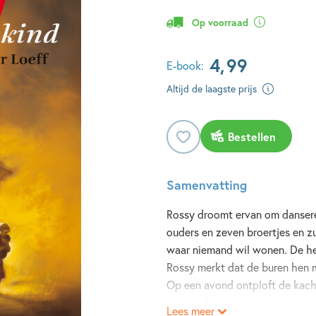
Op voorraad
4
,
99
E-book:
Altijd de laagste prijs
Bestellen
Samenvatting
Rossy droomt ervan om dansere
ouders en zeven broertjes en zu
waar niemand wil wonen. De he
Rossy merkt dat de buren hen m
Op een avond ontploft de kache
jongste broertje uit zijn wiegje
Lees meer