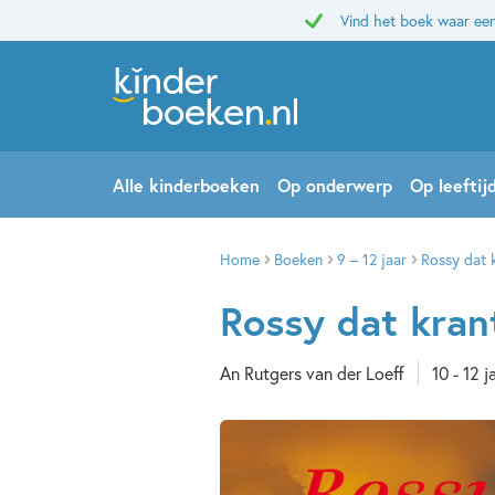
Vind het boek waar een
Alle kinderboeken
Op onderwerp
Op leeftij
Home
Boeken
9 – 12 jaar
Rossy dat 
Rossy dat kran
An Rutgers van der Loeff
10 - 12 j