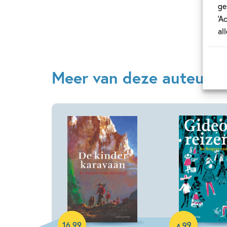
ge
‘A
al
Meer van deze auteur
Hardcover
E-book
99
16
,
99
,
4