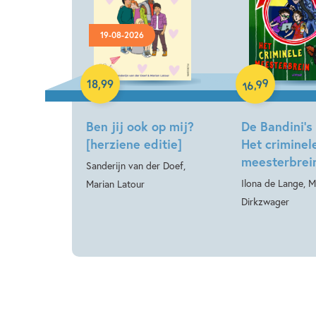
19-08-2026
Hardcover
Hardcover
99
,
18
,
99
16
Ben jij ook op mij?
De Bandini’s 
[herziene editie]
Het criminel
meesterbrei
Sanderijn van der Doef,
Ilona de Lange, M
Marian Latour
Dirkzwager