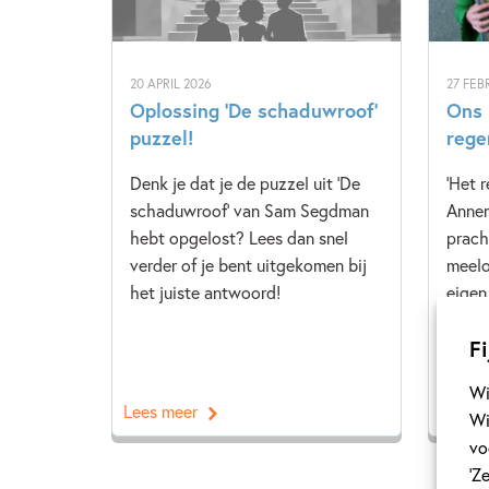
20 APRIL 2026
27 FEB
Oplossing ‘De schaduwroof’
Ons 
puzzel!
rege
Denk je dat je de puzzel uit 'De
'Het 
schaduwroof' van Sam Segdman
Annem
hebt opgelost? Lees dan snel
prach
verder of je bent uitgekomen bij
meelo
het juiste antwoord!
eigen
Kinde
Fi
snel v
Wi
Lees meer
Lees 
Wi
vo
‘Z