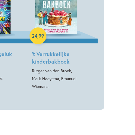
Hardcover
24
,
99
geluk
’t Verrukkelijke
kinderbakboek
Rutger van den Broek,
es
Mark Haayema, Emanuel
Wiemans