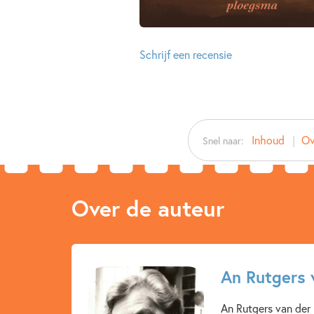
Schrijf een recensie
Inhoud
Ov
Snel naar:
Over de auteur
An Rutgers 
An Rutgers van der L