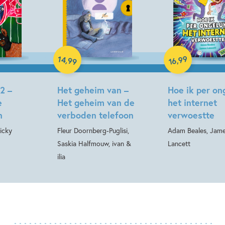
Hardcover
Hardcover
14
99
,
,
99
16
2 –
Het geheim van –
Hoe ik per on
e
Het geheim van de
het internet
n
verboden telefoon
verwoestte
icky
Fleur Doornberg-Puglisi,
Adam Beales, Jam
Saskia Halfmouw, ivan &
Lancett
ilia