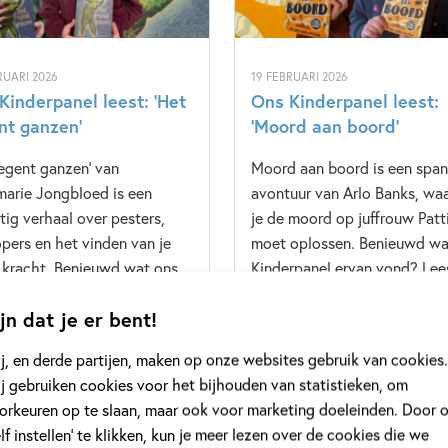
RUARI 2026
19 FEBRUARI 2026
Kinderpanel leest: ‘Het
Ons Kinderpanel leest:
nt ganzen’
‘Moord aan boord’
regent ganzen' van
Moord aan boord is een spa
arie Jongbloed is een
avontuur van Arlo Banks, waa
tig verhaal over pesters,
je de moord op juffrouw Patt
pers en het vinden van je
moet oplossen. Benieuwd wa
 kracht. Benieuwd wat ons
Kinderpanel ervan vond? Lee
rpanel ervan vond? Lees
snel verder!
jn dat je er bent!
erder!
j, en derde partijen, maken op onze websites gebruik van cookies.
meer
Lees meer
j gebruiken cookies voor het bijhouden van statistieken, om
orkeuren op te slaan, maar ook voor marketing doeleinden. Door 
elf instellen’ te klikken, kun je meer lezen over de cookies die we