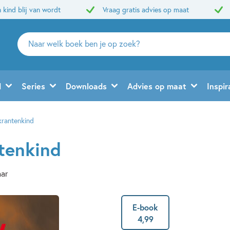
 kind blij van wordt
Vraag gratis advies op maat
Zoeken
naar
boeken,
auteurs
d
Series
Downloads
Advies op maat
Inspir
en
uitgevers
krantenkind
tenkind
aar
E-book
4
,
99