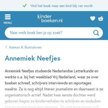
Vind het boek waar een kind blij van wordt
MENU
Zoeken
naar
boeken,
Auteurs & illustratoren
auteurs
en
Annemiek Neefjes
uitgevers
Annemiek Neefjes studeerde Nederlandse Letterkunde en
werkte o.a. bij het weekblad Vrij Nederland, waar ze over
boeken schreef, schrijvers interviewde en reportages
maakte. Ze is nog altijd literair journaliste en daarnaast is ze
organisatorisch actief. Nadat haar eerste dochter werd
geboren begon ze kinderverhalen te schrijven en sindsdien
kon ze er niet meer mee stoppen. Ze wist toen ineens ook