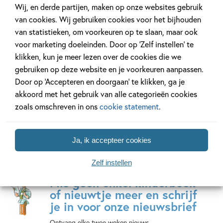
Wij, en derde partijen, maken op onze websites gebruik
van cookies. Wij gebruiken cookies voor het bijhouden
van statistieken, om voorkeuren op te slaan, maar ook
Het geheim van
voor marketing doeleinden. Door op ‘Zelf instellen’ te
77 delen
klikken, kun je meer lezen over de cookies die we
gebruiken op deze website en je voorkeuren aanpassen.
Door op ‘Accepteren en doorgaan’ te klikken, ga je
Bekijk alle series
akkoord met het gebruik van alle categorieën cookies
zoals omschreven in ons
cookie statement
.
Ja, ik accepteer cookies
Zelf instellen
Mis geen enkel kinderboek
of nieuwtje meer en schrijf
je in voor onze nieuwsbrief
Ontvang elke twee weken nieuws,