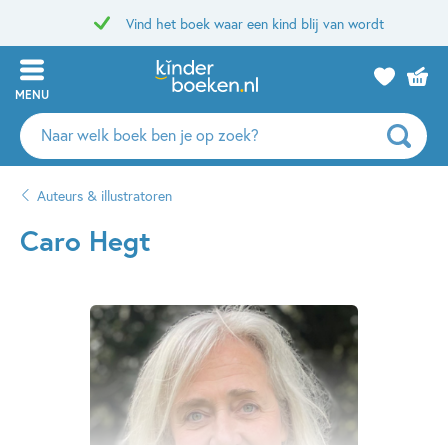
Vind het boek waar een kind blij van wordt
MENU
Zoeken
naar
boeken,
Auteurs & illustratoren
auteurs
en
Caro Hegt
uitgevers