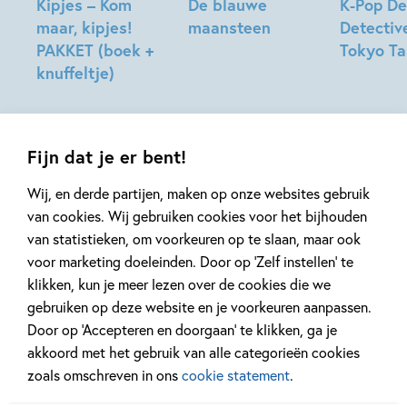
Kipjes – Kom
De blauwe
K-Pop D
maar, kipjes!
maansteen
Detectiv
PAKKET (boek +
Tokyo T
Tonke
knuffeltje)
Dragt
Stacia
Hilde
Deutsch,
Peters
Lidia
Fernandez,
Fijn dat je er bent!
Katie
Jennings
Wij, en derde partijen, maken op onze websites gebruik
Campbell
van cookies. Wij gebruiken cookies voor het bijhouden
van statistieken, om voorkeuren op te slaan, maar ook
voor marketing doeleinden. Door op ‘Zelf instellen’ te
Mis geen enkel kinderboek
klikken, kun je meer lezen over de cookies die we
of nieuwtje meer en schrijf
gebruiken op deze website en je voorkeuren aanpassen.
je in voor onze nieuwsbrief
Door op ‘Accepteren en doorgaan’ te klikken, ga je
akkoord met het gebruik van alle categorieën cookies
Ontvang elke twee weken nieuws,
zoals omschreven in ons
cookie statement
.
kinderboekentips en inspiratie!