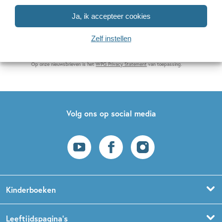
E-
Ja, ik accepteer cookies
mailadres
Zelf instellen
Naar inschrijven
Op onze nieuwsbrieven is het
WPG Privacy Statement
van toepassing.
Volg ons op social media
Kinderboeken
Voorleesboeken
Leeftijdspagina’s