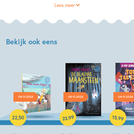
Lees meer
Bekijk ook eens
04-11-2026
04-11-2026
04-11-2026
Hardcover
Hardcover
Hardcover
99
15
,
,
22
,
50
99
23