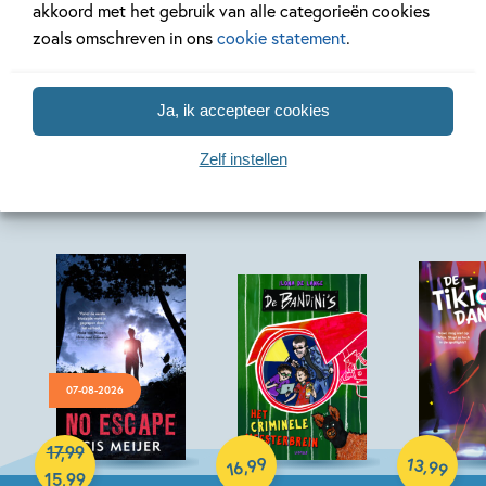
Bekijk alle artikelen
akkoord met het gebruik van alle categorieën cookies
zoals omschreven in ons
cookie statement
.
Ja, ik accepteer cookies
Zelf instellen
Bekijk ook eens
07-08-2026
Hardcover
Hardcover
17
,
99
Hardcover
99
13
,
,
99
16
15
,
99