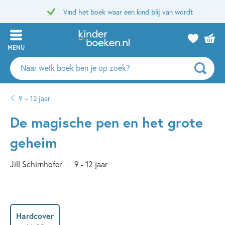
Vind het boek waar een kind blij van wordt
MENU
Zoeken
naar
boeken,
9 – 12 jaar
auteurs
en
De magische pen en het grote
uitgevers
geheim
Jill Schirnhofer
9 - 12 jaar
Hardcover