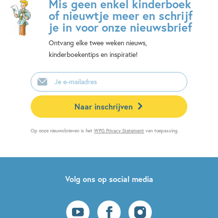
Mis geen enkel kinderboek
of nieuwtje meer en schrijf
je in voor onze nieuwsbrief
Ontvang elke twee weken nieuws,
kinderboekentips en inspiratie!
E-
mailadres
Naar inschrijven
Op onze nieuwsbrieven is het
WPG Privacy Statement
van toepassing.
Volg ons op social media