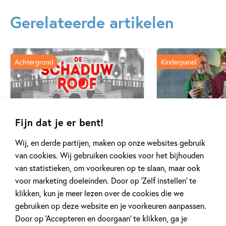
Gerelateerde artikelen
Achtergrond
Kinderpanel
Fijn dat je er bent!
20 APRIL 2026
27 FEBRUARI 2026
Oplossing ‘De schaduwroof’
Ons Kinderpane
Wij, en derde partijen, maken op onze websites gebruik
puzzel!
regent ganzen’
van cookies. Wij gebruiken cookies voor het bijhouden
van statistieken, om voorkeuren op te slaan, maar ook
voor marketing doeleinden. Door op ‘Zelf instellen’ te
Lees meer
Lees meer
klikken, kun je meer lezen over de cookies die we
gebruiken op deze website en je voorkeuren aanpassen.
Door op ‘Accepteren en doorgaan’ te klikken, ga je