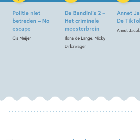
Politie niet
De Bandini’s 2 –
Annet Ja
betreden – No
Het criminele
De TikTo
escape
meesterbrein
Annet Jaco
Cis Meijer
Ilona de Lange, Micky
Dirkzwager