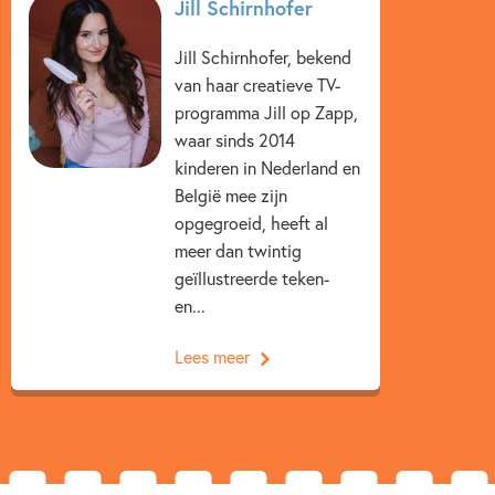
Jill Schirnhofer
Kenmerken van dit boek
Jill Schirnhofer, bekend
12+ jaar
9 – 12 jaar
Actie & avontuur
van haar creatieve TV-
programma Jill op Zapp,
Fantasie
Fantasie & magie
Vriendschap
waar sinds 2014
kinderen in Nederland en
Jill Schirnhofer
België mee zijn
opgegroeid, heeft al
meer dan twintig
geïllustreerde teken-
en...
Lees meer