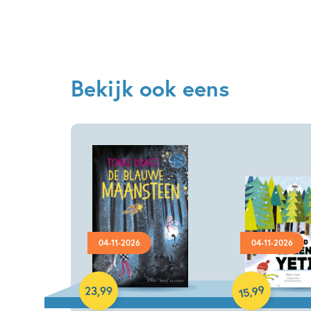
Bekijk ook eens
Hardcover
04-11-2026
04-11-2026
Hardcover
99
,
23
,
99
15