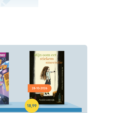
28-10-2026
Hardcover
18
,
99