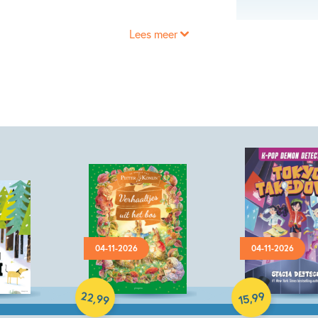
Lees meer
04-11-2026
04-11-2026
Hardcover
Hardcover
22
99
,
,
99
15