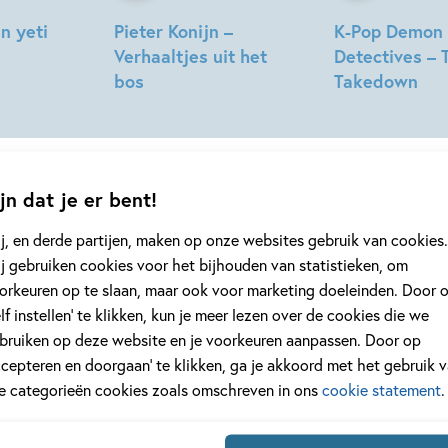
n yeti
Pieter Konijn –
K-Pop Demon
Verhaaltjes uit het
Detectives – 
bos
Takedown
Beatrix
Stacia
Potter
Deutsch,
Lidia
Fernandez,
jn dat je er bent!
Katie
Jennings
j, en derde partijen, maken op onze websites gebruik van cookies.
Campbell
j gebruiken cookies voor het bijhouden van statistieken, om
orkeuren op te slaan, maar ook voor marketing doeleinden. Door 
geen enkel kinderboek of nieuwtje meer 
elf instellen’ te klikken, kun je meer lezen over de cookies die we
jf je in voor onze nieuwsbrief
bruiken op deze website en je voorkeuren aanpassen. Door op
 elke twee weken nieuws, kinderboekentips en inspiratie!
ccepteren en doorgaan’ te klikken, ga je akkoord met het gebruik 
le categorieën cookies zoals omschreven in ons
cookie statement
.
Na
es