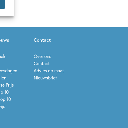
ieuws
Contact
eek
Over ons
Contact
leesdagen
Advies op maat
elen
Nieuwsbrief
se Prijs
op 10
top 10
ijs