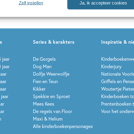
Zelf instellen
Ja, ik accepteer cookies
uwsbrieven is het
WPG Privacy Statement
van toepassing.
s
Series & karakters
Inspiratie & n
 jaar
De Gorgels
Kinderboekenw
 jaar
Dog Man
Kinderjury
jaar
Dolfje Weerwolfje
Nationale Voor
jaar
Fien en Teun
Griffels en Pens
jaar
Kikker
Woutertje Pieter
 jaar
Spekkie en Sproet
Kinderboeken t
aar
Mees Kees
Prentenboeken 
aar
De regels van Floor
Voor het onderw
n
Maxi & Helium
Alle kinderboekenpersonages