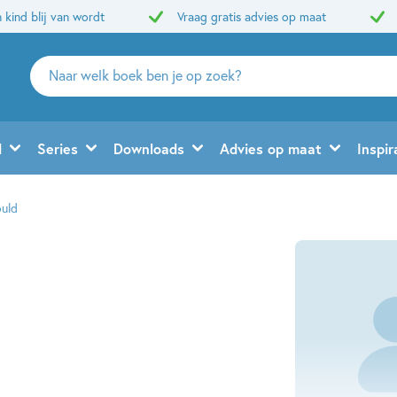
 kind blij van wordt
Vraag gratis advies op maat
Zoeken
naar
boeken,
auteurs
d
Series
Downloads
Advies op maat
Inspir
en
uitgevers
ould