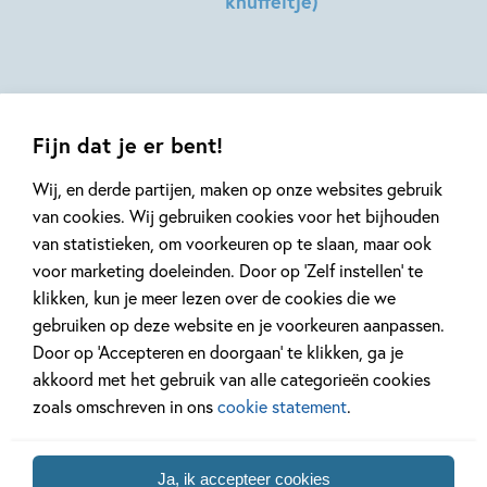
knuffeltje)
Talbot,
Gareth
Sophie
Hilde
Moore
Hodge
Peters
Fijn dat je er bent!
Wij, en derde partijen, maken op onze websites gebruik
van cookies. Wij gebruiken cookies voor het bijhouden
van statistieken, om voorkeuren op te slaan, maar ook
Mis geen enkel kinderboek
voor marketing doeleinden. Door op ‘Zelf instellen’ te
of nieuwtje meer en schrijf
klikken, kun je meer lezen over de cookies die we
je in voor onze nieuwsbrief
gebruiken op deze website en je voorkeuren aanpassen.
Ontvang elke twee weken nieuws,
Door op ‘Accepteren en doorgaan’ te klikken, ga je
kinderboekentips en inspiratie!
akkoord met het gebruik van alle categorieën cookies
zoals omschreven in ons
cookie statement
.
E-
mailadres
Ja, ik accepteer cookies