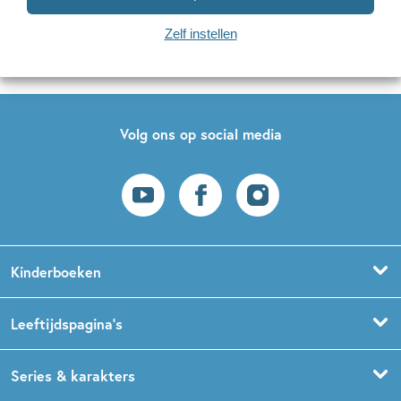
Naar inschrijven
Zelf instellen
Op onze nieuwsbrieven is het
WPG Privacy Statement
van toepassing.
Volg ons op social media
Kinderboeken
Voorleesboeken
Leeftijdspagina’s
Prentenboeken
Boekentips 0 - 1,5 jaar
Series & karakters
Peuterboeken
Boekentips 1,5 - 3 jaar