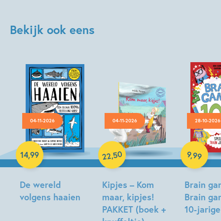
Bekijk ook eens
04-11-2026
04-11-2026
28-10-2026
Hardcover
Paperback
Hardcover
50
9
,
99
,
14
,
99
22
De wereld
Kipjes – Kom
Brain ga
volgens haaien
maar, kipjes!
Brain ga
PAKKET (boek +
10-jarig
Christian