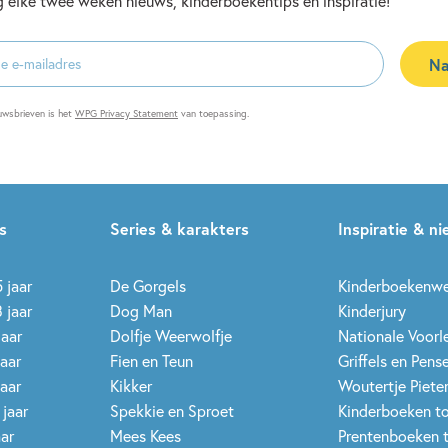
 elke twee weken nieuws, kinderboekentips en inspiratie!
Na
es
uwsbrieven is het
WPG Privacy Statement
van toepassing.
s
Series & karakters
Inspiratie & n
 jaar
De Gorgels
Kinderboekenw
 jaar
Dog Man
Kinderjury
jaar
Dolfje Weerwolfje
Nationale Voor
jaar
Fien en Teun
Griffels en Pens
jaar
Kikker
Woutertje Pieter
 jaar
Spekkie en Sproet
Kinderboeken t
aar
Mees Kees
Prentenboeken 