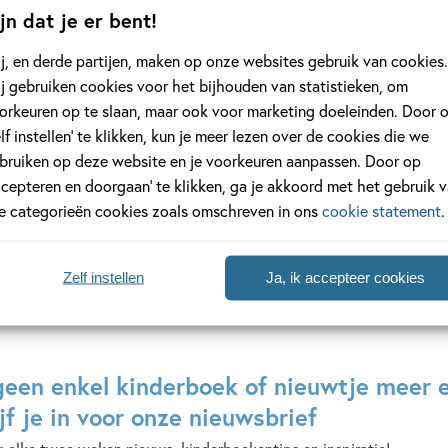
jn dat je er bent!
20
99
j, en derde partijen, maken op onze websites gebruik van cookies.
,
,
99
14
j gebruiken cookies voor het bijhouden van statistieken, om
orkeuren op te slaan, maar ook voor marketing doeleinden. Door 
3 –
Sportgek
Pop-up-bio’s 1
elf instellen’ te klikken, kun je meer lezen over de cookies die we
 voor
Vincent van 
René
bruiken op deze website en je voorkeuren aanpassen. Door op
Foolen,
Susie
ccepteren en doorgaan’ te klikken, ga je akkoord met het gebruik 
Roelof
Hodge,
le categorieën cookies zoals omschreven in ons
cookie statement
.
Wijtsma
Teresa
Bellón
Zelf instellen
Ja, ik accepteer cookies
geen enkel kinderboek of nieuwtje meer 
jf je in voor onze nieuwsbrief