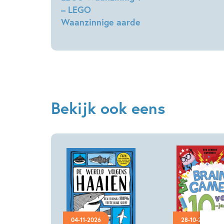
– LEGO
Waanzinnige aarde
Jennifer
Swanson,
Simon
Pickard,
Jason
Briscoe
Bekijk ook eens
04-11-2026
28-10-2026
Hardcover