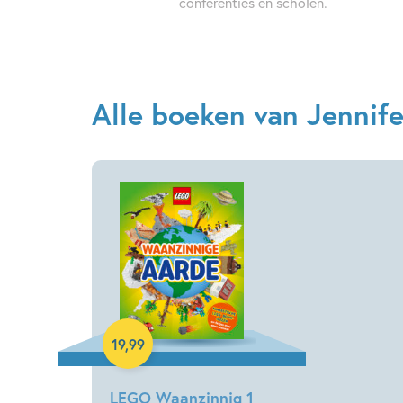
conferenties en scholen.
Alle boeken van Jennif
Hardcover
19
,
99
LEGO Waanzinnig 1