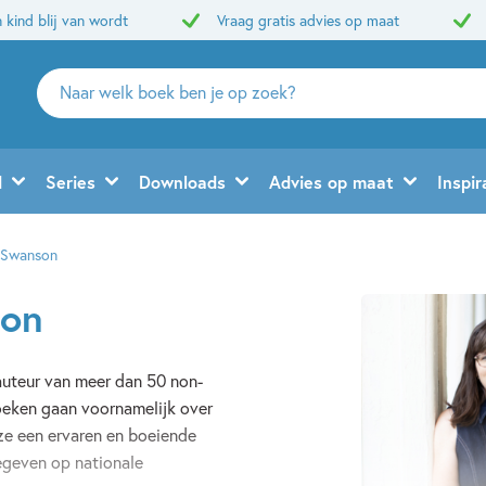
 kind blij van wordt
Vraag gratis advies op maat
Zoeken
naar
boeken,
auteurs
d
Series
Downloads
Advies op maat
Inspir
en
uitgevers
r Swanson
son
auteur van meer dan 50 non-
oeken gaan voornamelijk over
ze een ervaren en boeiende
gegeven op nationale