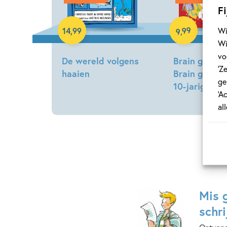
Paperback
Fi
99
Wi
14
,
99
,
9
Wi
vo
De wereld volgens
Brain games 
‘Z
haaien
Brain games
ge
10-jarigen
Christian
‘A
Talbot,
Gareth
al
Sophie
Moore
Hodge
Mis 
schri