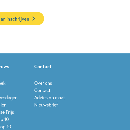
ar inschrijven
ieuws
Contact
eek
Over ons
Contact
leesdagen
Advies op maat
elen
Nieuwsbrief
se Prijs
op 10
top 10