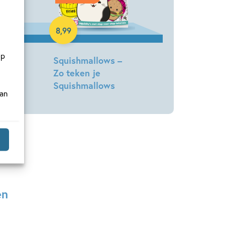
Paperback
8
,
99
op
 –
Squishmallows –
Gogh
Zo teken je
Squishmallows
van
Jazwares
en