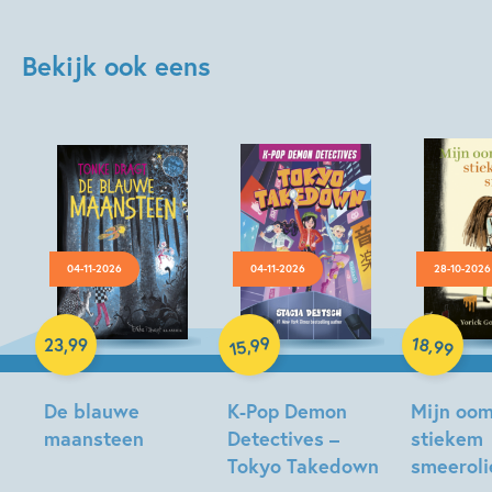
Bekijk ook eens
04-11-2026
04-11-2026
28-10-2026
Hardcover
Hardcover
Hardcover
99
18
,
,
23
,
99
99
15
De blauwe
K-Pop Demon
Mijn oom
maansteen
Detectives –
stiekem
Tokyo Takedown
smeeroli
Tonke