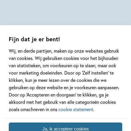
Dragt
Stacia
Yorick
Deutsch,
Goldewijk,
Lidia
Jeska
Fernandez,
Verstegen
Katie
Fijn dat je er bent!
Jennings
Campbell
Wij, en derde partijen, maken op onze websites gebruik
van cookies. Wij gebruiken cookies voor het bijhouden
van statistieken, om voorkeuren op te slaan, maar ook
Mis geen enkel kinderboek
voor marketing doeleinden. Door op ‘Zelf instellen’ te
of nieuwtje meer en schrijf
klikken, kun je meer lezen over de cookies die we
je in voor onze nieuwsbrief
gebruiken op deze website en je voorkeuren aanpassen.
Ontvang elke twee weken nieuws,
Door op ‘Accepteren en doorgaan’ te klikken, ga je
kinderboekentips en inspiratie!
akkoord met het gebruik van alle categorieën cookies
zoals omschreven in ons
cookie statement
.
E-
mailadres
Ja, ik accepteer cookies