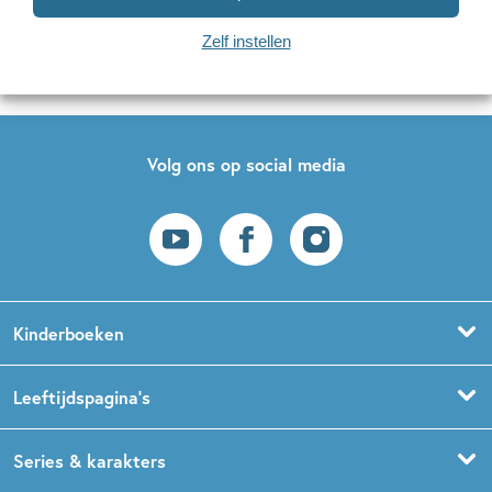
Naar inschrijven
Zelf instellen
Op onze nieuwsbrieven is het
WPG Privacy Statement
van toepassing.
Volg ons op social media
Kinderboeken
Voorleesboeken
Leeftijdspagina’s
Prentenboeken
Boekentips 0 - 1,5 jaar
Series & karakters
Peuterboeken
Boekentips 1,5 - 3 jaar