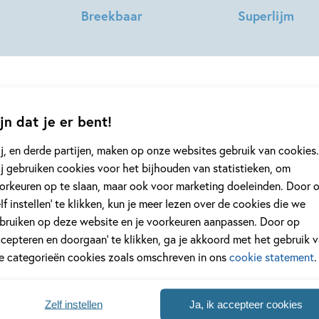
Breekbaar
Superlijm
Joany
Joany
Buenen
Buenen
jn dat je er bent!
j, en derde partijen, maken op onze websites gebruik van cookies.
geen enkel kinderboek of nieuwtje meer 
j gebruiken cookies voor het bijhouden van statistieken, om
orkeuren op te slaan, maar ook voor marketing doeleinden. Door 
jf je in voor onze nieuwsbrief
elf instellen’ te klikken, kun je meer lezen over de cookies die we
 elke twee weken nieuws, kinderboekentips en inspiratie!
bruiken op deze website en je voorkeuren aanpassen. Door op
ccepteren en doorgaan’ te klikken, ga je akkoord met het gebruik 
le categorieën cookies zoals omschreven in ons
cookie statement
.
Na
es
uwsbrieven is het
WPG Privacy Statement
van toepassing.
Zelf instellen
Ja, ik accepteer cookies