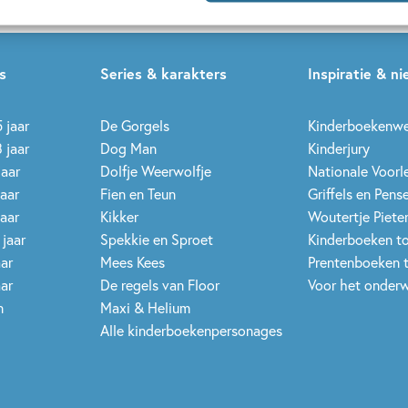
s
Series & karakters
Inspiratie & n
 jaar
De Gorgels
Kinderboekenw
 jaar
Dog Man
Kinderjury
jaar
Dolfje Weerwolfje
Nationale Voor
jaar
Fien en Teun
Griffels en Pens
jaar
Kikker
Woutertje Pieter
 jaar
Spekkie en Sproet
Kinderboeken t
aar
Mees Kees
Prentenboeken 
aar
De regels van Floor
Voor het onderw
n
Maxi & Helium
Alle kinderboekenpersonages