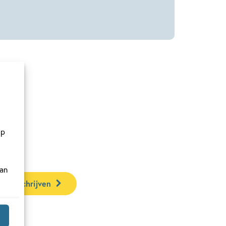
en
op
van
ar inschrijven