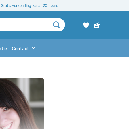
Gratis verzending vanaf 20,- euro
atie
Contact