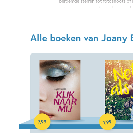
beroemde sterren tot fotoshoots of
quizzen: er is van alles te doen op d
Superlijm
ontdek je wat écht helpt 
vooral ook wat niet).
Alle boeken van Joany
E-book
E-book
99
7
,
99
,
7