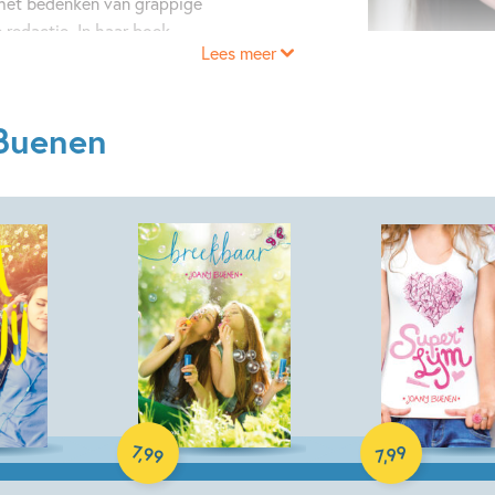
 het bedenken van grappige
e redactie. In haar boek
Lees meer
tegen een gebroken hart (en
 Buenen
E-book
E-book
7
99
,
99
,
7