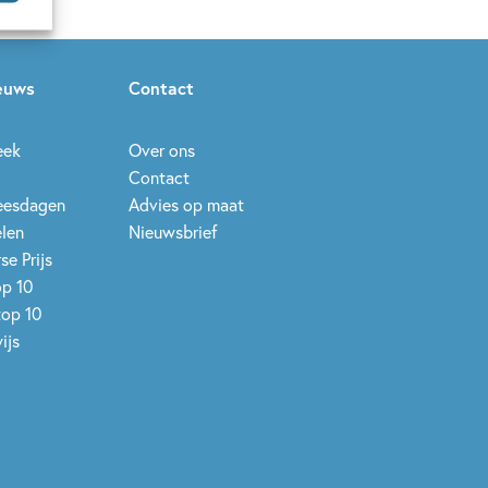
ieuws
Contact
eek
Over ons
Contact
leesdagen
Advies op maat
elen
Nieuwsbrief
se Prijs
op 10
top 10
ijs