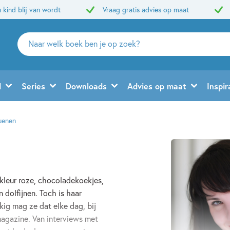
 kind blij van wordt
Vraag gratis advies op maat
Zoeken
naar
boeken,
auteurs
d
Series
Downloads
Advies op maat
Inspir
en
uitgevers
uenen
kleur roze, chocoladekoekjes,
n dolfijnen. Toch is haar
kig mag ze dat elke dag, bij
agazine. Van interviews met