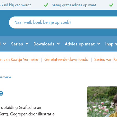
 kind blij van wordt
Vraag gratis advies op maat
Zoeken
naar
boeken,
auteurs
d
Series
Downloads
Advies op maat
Inspir
en
uitgevers
n van Kaatje Vermeire
Gerelateerde downloads
Series van K
ermeire
e
 opleiding Grafische en
nt). Gegrepen door illustratie