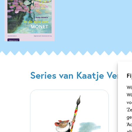
Series van Kaatje Verme
Fi
Wi
Wi
vo
‘Z
ge
‘A
al