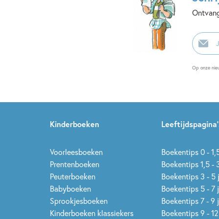
Ontvang
E-
mailadr
Op onze nie
Kinderboeken
Leeftijdspagina’
Voorleesboeken
Boekentips 0 - 1,5
Prentenboeken
Boekentips 1,5 - 3
Peuterboeken
Boekentips 3 - 5 
Babyboeken
Boekentips 5 - 7 
Sprookjesboeken
Boekentips 7 - 9 
Kinderboeken klassiekers
Boekentips 9 - 12