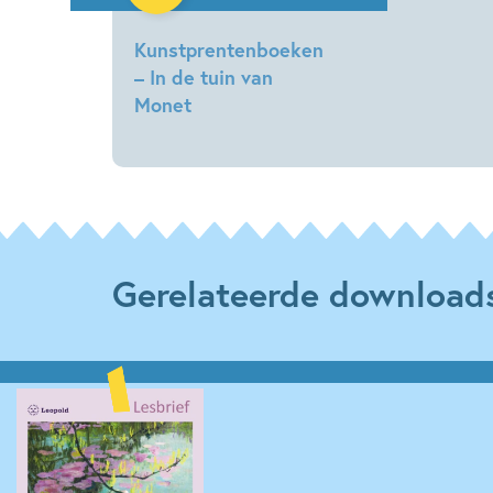
kookpotten, op de planken en andere
zwemt ze als een vis vrij in de open 
Kunstprentenboeken
www.kaatjevermeire.be
– In de tuin van
Monet
Kaatje
Vermeire
Gerelateerde download