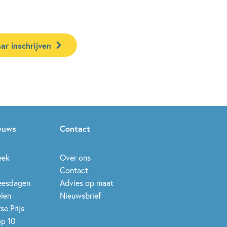
ar inschrijven
ieuws
Contact
eek
Over ons
Contact
leesdagen
Advies op maat
elen
Nieuwsbrief
se Prijs
op 10