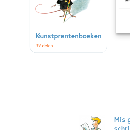
Kunstprentenboeken
39 delen
Mis 
schri