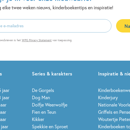
 elke twee weken nieuws, kinderboekentips en inspiratie!
Na
es
uwsbrieven is het
WPG Privacy Statement
van toepassing.
s
Series & karakters
Inspiratie & n
 jaar
De Gorgels
Kinderboekenw
 jaar
Dog Man
Kinderjury
jaar
Dolfje Weerwolfje
Nationale Voor
jaar
Fien en Teun
Griffels en Pens
jaar
Kikker
Woutertje Pieter
 jaar
Spekkie en Sproet
Kinderboeken t