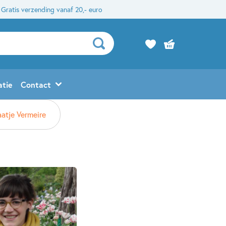
Gratis verzending vanaf 20,- euro
atie
Contact
aatje Vermeire