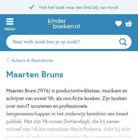
Vind het boek waar een kind blij van wordt
MENU
Zoeken
naar
boeken,
Auteurs & illustratoren
auteurs
en
Maarten Bruns
uitgevers
Maarten Bruns (1976) is productontwikkelaar, muzikant en
schrijver van zowel YA- als non-fictie boeken. Zijn boeken
over non-IT scrummen en professionele
leergemeenschappen in het onderwijs bereikten een breed
publiek. Met zijn YA-roman Dertiendagh, die hij samen
schreef met YA-hit-vertaalster Maria Postema, richt hij zich
op een heel ander publiek: jongeren die spannende verhalen