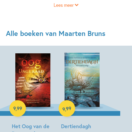
Lees meer
willen lezen. Bruns zet zijn creatieve talenten in om mensen
letterlijk en figuurlijk in beweging te krijgen.
Alle boeken van Maarten Bruns
E-book
E-book
99
9
,
99
,
9
Het Oog van de
Dertiendagh