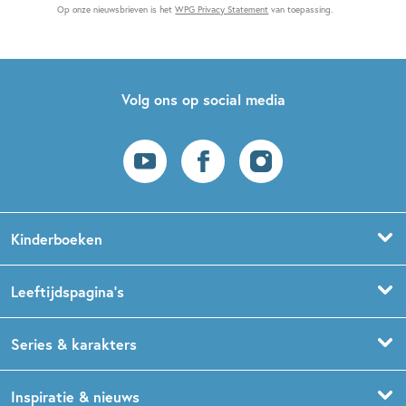
Op onze nieuwsbrieven is het
WPG Privacy Statement
van toepassing.
Volg ons op social media
Kinderboeken
Voorleesboeken
Leeftijdspagina’s
Prentenboeken
Boekentips 0 - 1,5 jaar
Series & karakters
Peuterboeken
Boekentips 1,5 - 3 jaar
De Gorgels
Inspiratie & nieuws
Babyboeken