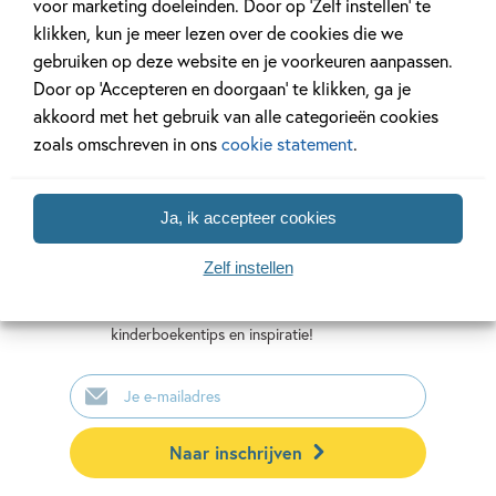
voor marketing doeleinden. Door op ‘Zelf instellen’ te
klikken, kun je meer lezen over de cookies die we
gebruiken op deze website en je voorkeuren aanpassen.
Door op ‘Accepteren en doorgaan’ te klikken, ga je
akkoord met het gebruik van alle categorieën cookies
zoals omschreven in ons
cookie statement
.
Mis geen enkel kinderboek
Ja, ik accepteer cookies
of nieuwtje meer en schrijf
je in voor onze nieuwsbrief
Zelf instellen
Ontvang elke twee weken nieuws,
kinderboekentips en inspiratie!
E-
mailadres
Naar inschrijven