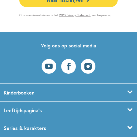
Op onze nieuwsbrieven is het
WPG Privacy Statement
van toepassing.
Volg ons op social media
Kinderboeken
Voorleesboeken
Leeftijdspagina’s
Prentenboeken
Boekentips 0 - 1,5 jaar
Series & karakters
Peuterboeken
Boekentips 1,5 - 3 jaar