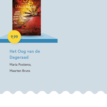
E-book
9
,
99
Het Oog van de
Dageraad
Maria Postema,
Maarten Bruns