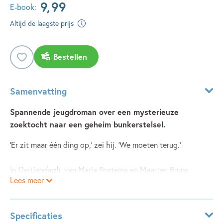
9
,
99
E-book:
Altijd de laagste prijs
Bestellen
Samenvatting
Spannende jeugdroman over een mysterieuze
zoektocht naar een geheim bunkerstelsel.
‘Er zit maar één ding op,’ zei hij. ‘We moeten terug.’
In
Dertiendagh
van Maria Postema en Maarten Bruns
Lees meer
verkennen Erik en zijn buurmeisje Zoë in de Scheveningse
duinen een oude bunker van de Atlantikwall. Daar vinden ze
een kistje met een verbijsterende inhoud. Hun mysterieuze
Specificaties
vondst is het begin van een zenuwslopende zoektocht naar