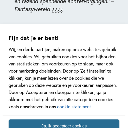
en razend spannende achtervolgingen.’ –
Fantasywereld ¿¿¿¿
Fijn dat je er bent!
Wij, en derde partijen, maken op onze websites gebruik
van cookies. Wij gebruiken cookies voor het bijhouden
Gerelateerde artikelen
van statistieken, om voorkeuren op te slaan, maar ook
voor marketing doeleinden. Door op ‘Zelf instellen’ te
klikken, kun je meer lezen over de cookies die we
gebruiken op deze website en je voorkeuren aanpassen.
Kinderpanel
Interview
Door op ‘Accepteren en doorgaan’ te klikken, ga je
akkoord met het gebruik van alle categorieën cookies
zoals omschreven in ons
cookie statement
.
14 SEPTEMBER 2025
14 MEI 2025
Ja, ik accepteer cookies
Ons Kinderpanel leest: ‘De
Interview met