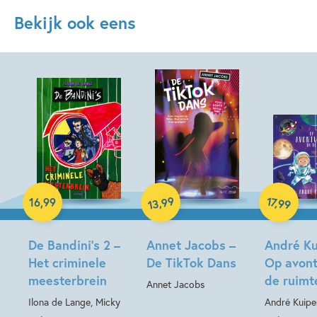
Bekijk ook eens
Hardcover
Hardcover
Hardcover
99
17
,
,
16
,
99
99
13
De Bandini’s 2 –
Annet Jacobs –
André Ku
Het criminele
De TikTok Dans
Op avont
meesterbrein
de ruimt
Annet Jacobs
Ilona de Lange, Micky
André Kuipe