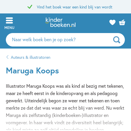
Vind het boek waar een kind blij van wordt
MENU
Zoeken
naar
boeken,
Auteurs & illustratoren
auteurs
en
Maruga Koops
uitgevers
Illustrator Maruga Koops was als kind al bezig met tekenen,
maar ze heeft eerst in de kinderopvang en als pedagoog
gewerkt. Uiteindelijk begon ze weer met tekenen en toen
merkte ze dat dat was waar ze echt blij van werd. Nu werkt
Maruga als zelfstandig (kinderboeken-)illustrator en
vormgever. In haar werk vindt ze diversiteit heel belangrijk;
als kind miste ze zelf altijd rolmodellen in boeken.