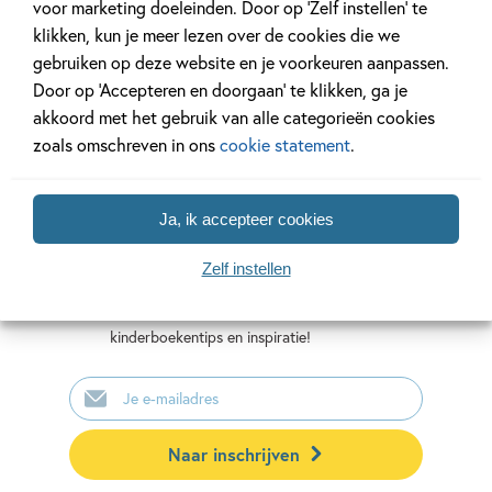
voor marketing doeleinden. Door op ‘Zelf instellen’ te
klikken, kun je meer lezen over de cookies die we
gebruiken op deze website en je voorkeuren aanpassen.
Door op ‘Accepteren en doorgaan’ te klikken, ga je
akkoord met het gebruik van alle categorieën cookies
zoals omschreven in ons
cookie statement
.
Mis geen enkel kinderboek
Ja, ik accepteer cookies
of nieuwtje meer en schrijf
je in voor onze nieuwsbrief
Zelf instellen
Ontvang elke twee weken nieuws,
kinderboekentips en inspiratie!
E-
mailadres
Naar inschrijven