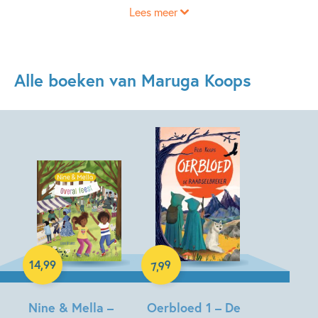
Lees meer
Alle boeken van Maruga Koops
Hardcover
E-book
99
14
,
99
,
7
Nine & Mella –
Oerbloed 1 – De