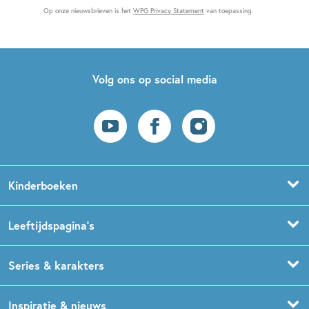
Op onze nieuwsbrieven is het
WPG Privacy Statement
van toepassing.
Volg ons op social media
Kinderboeken
Voorleesboeken
Leeftijdspagina’s
Prentenboeken
Boekentips 0 - 1,5 jaar
Series & karakters
Peuterboeken
Boekentips 1,5 - 3 jaar
De Gorgels
Inspiratie & nieuws