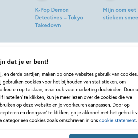
K-Pop Demon
Mijn oom eet
Detectives – Tokyo
stiekem smee
Takedown
Yorick
Stacia
Goldewijk,
Deutsch,
Jeska
Lidia
Verstegen
Fernandez,
jn dat je er bent!
Katie
Jennings
j, en derde partijen, maken op onze websites gebruik van cookies.
Campbell
j gebruiken cookies voor het bijhouden van statistieken, om
orkeuren op te slaan, maar ook voor marketing doeleinden. Door 
geen enkel kinderboek of nieuwtje meer 
elf instellen’ te klikken, kun je meer lezen over de cookies die we
jf je in voor onze nieuwsbrief
bruiken op deze website en je voorkeuren aanpassen. Door op
 elke twee weken nieuws, kinderboekentips en inspiratie!
ccepteren en doorgaan’ te klikken, ga je akkoord met het gebruik 
le categorieën cookies zoals omschreven in ons
cookie statement
.
Na
es