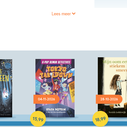
Lees meer
04-11-2026
28-10-2026
Hardcover
Hardcover
15
99
,
,
99
18