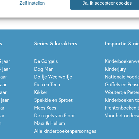
Zelf instellen
Ja, ik accepteer cookies
uwsbrieven is het
WPG Privacy Statement
van toepassing.
s
Series & karakters
Inspiratie & n
 jaar
De Gorgels
Kinderboekenw
 jaar
Dog Man
Kinderjury
jaar
Dolfje Weerwolfje
Nationale Voor
jaar
Fien en Teun
Griffels en Pens
jaar
Kikker
Woutertje Pieter
 jaar
Spekkie en Sproet
Kinderboeken t
aar
Mees Kees
Prentenboeken 
aar
De regels van Floor
Voor het onderw
n
Maxi & Helium
Alle kinderboekenpersonages