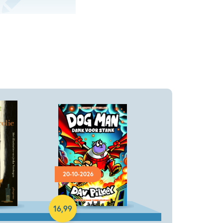
20-10-2026
Hardcover
16
,
99