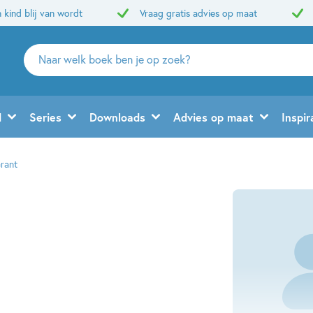
 kind blij van wordt
Vraag gratis advies op maat
Zoeken
naar
boeken,
auteurs
d
Series
Downloads
Advies op maat
Inspir
en
uitgevers
rant