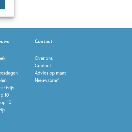
ieuws
Contact
eek
Over ons
Contact
leesdagen
Advies op maat
elen
Nieuwsbrief
se Prijs
op 10
top 10
ijs