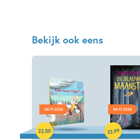
Bekijk ook eens
04-11-2026
04-11-2026
Hardcover
Hardcover
99
,
22
,
50
23