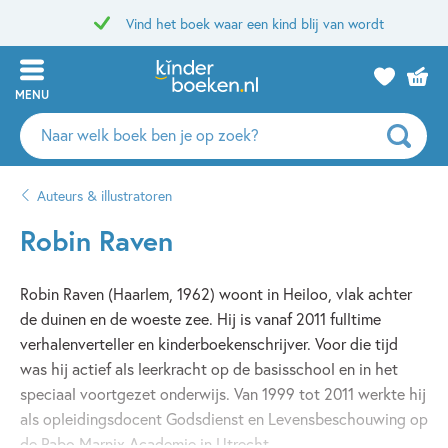
Vind het boek waar een kind blij van wordt
MENU
Zoeken
naar
boeken,
Auteurs & illustratoren
auteurs
en
Robin Raven
uitgevers
Robin Raven (Haarlem, 1962) woont in Heiloo, vlak achter
de duinen en de woeste zee. Hij is vanaf 2011 fulltime
verhalenverteller en kinderboekenschrijver. Voor die tijd
was hij actief als leerkracht op de basisschool en in het
speciaal voortgezet onderwijs. Van 1999 tot 2011 werkte hij
als opleidingsdocent Godsdienst en Levensbeschouwing op
de Pabo Marnix Academie in Utrecht.