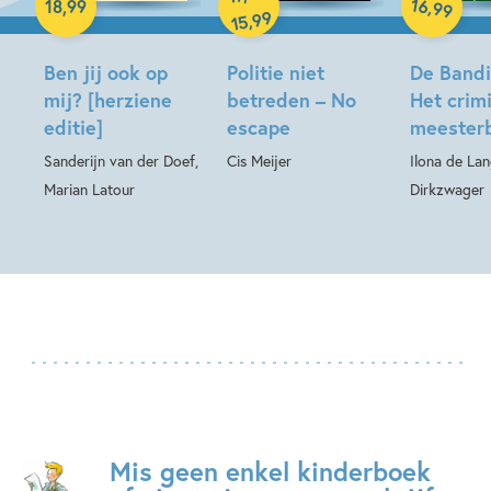
16
,
18
,
99
99
99
,
15
Ben jij ook op
Politie niet
De Bandin
mij? [herziene
betreden – No
Het crim
editie]
escape
meesterb
Sanderijn van der Doef,
Cis Meijer
Ilona de La
Marian Latour
Dirkzwager
Mis geen enkel kinderboek