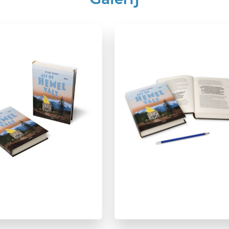
12+ jaar
Familie & gezin
Geschiedenis
Vriendschap
Selma Noort
Martijn van der Linden