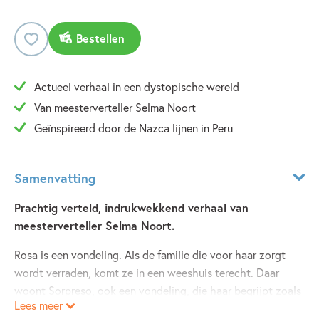
Bestellen
Actueel verhaal in een dystopische wereld
Van meesterverteller Selma Noort
Geïnspireerd door de Nazca lijnen in Peru
Samenvatting
Prachtig verteld, indrukwekkend verhaal van
meesterverteller Selma Noort.
Rosa is een vondeling. Als de familie die voor haar zorgt
wordt verraden, komt ze in een weeshuis terecht. Daar
woont Sorpreso, ook een vondeling, die haar begrijpt zoals
Lees meer
niemand anders dat kan. Wanneer er opnieuw geweld