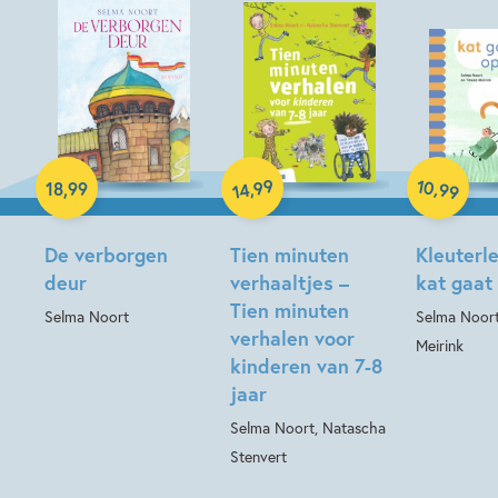
Hardcover
Hardcover
10
99
,
,
18
,
99
99
14
Hardcover
De verborgen
Tien minuten
Kleuterl
deur
verhaaltjes –
kat gaat 
Tien minuten
Selma Noort
Selma Noort
verhalen voor
Meirink
kinderen van 7-8
jaar
Selma Noort, Natascha
Stenvert