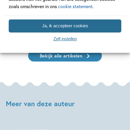
Ons Kinderpanel leest: ‘De
Ben jij al klaa
zoals omschreven in ons
cookie statement
.
blauwevinvistemster’
Week van het 
Ja, ik accepteer cookies
Lees meer
Lees meer
Zelf instellen
Bekijk alle artikelen
Meer van deze auteur