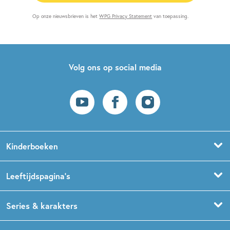
Op onze nieuwsbrieven is het
WPG Privacy Statement
van toepassing.
Volg ons op social media
Kinderboeken
Voorleesboeken
Leeftijdspagina’s
Prentenboeken
Boekentips 0 - 1,5 jaar
Series & karakters
Peuterboeken
Boekentips 1,5 - 3 jaar
De Gorgels