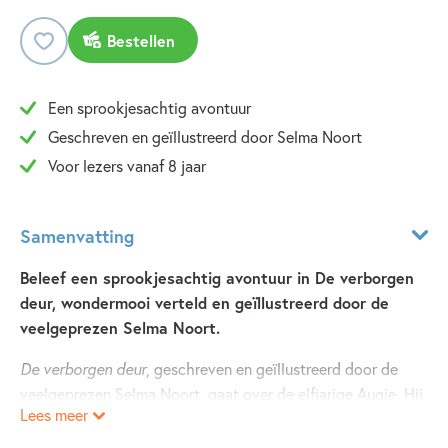
Bestellen
Een sprookjesachtig avontuur
Geschreven en geïllustreerd door Selma Noort
Voor lezers vanaf 8 jaar
Samenvatting
Beleef een sprookjesachtig avontuur in De verborgen
deur, wondermooi verteld en geïllustreerd door de
veelgeprezen Selma Noort.
De verborgen deur
, geschreven en geïllustreerd door de
veelgeprezen Selma Noort, gaat over de elfjarige Augie. Hij
Lees meer
is te jong om keizer te worden. Als zijn vader niet
terugkeert van een verre reis grijpen de ridders van het rijk