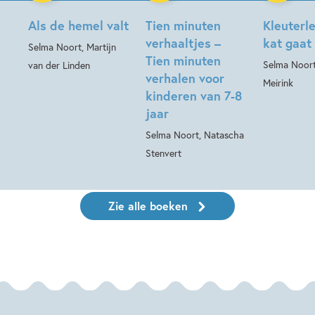
Hardcover
Als de hemel valt
Tien minuten
Kleuterl
verhaaltjes –
kat gaat 
Selma Noort, Martijn
Tien minuten
Selma Noort
van der Linden
verhalen voor
Meirink
kinderen van 7-8
jaar
Selma Noort, Natascha
Stenvert
Zie alle boeken