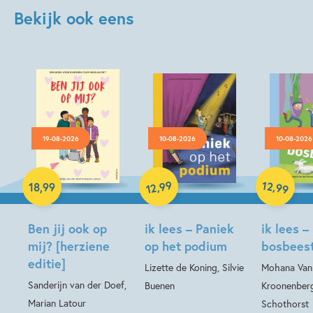
Bekijk ook eens
19-08-2026
10-08-2026
10-08-2026
Hardcover
99
12
,
,
18
,
99
99
12
Hardcover
Hardcover
Ben jij ook op
ik lees – Paniek
ik lees –
mij? [herziene
op het podium
bosbees
editie]
Lizette de Koning, Silvie
Mohana Van
Sanderijn van der Doef,
Buenen
Kroonenberg
Marian Latour
Schothorst