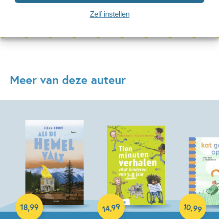
Bekijk alle artikelen
Zelf instellen
Meer van deze auteur
Hardcover
Hardcover
10
99
,
,
18
,
99
99
14