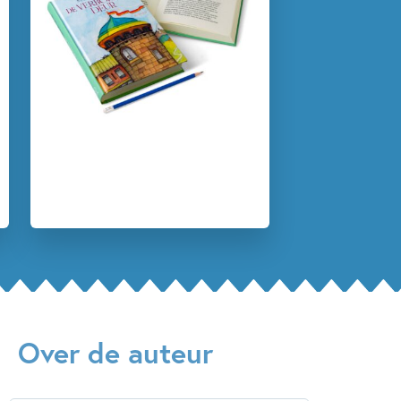
Fantasie & magie
Sprookjes, mythen & legendes
Selma Noort
Over de auteur