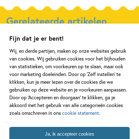
Gerelateerde artikelen
Fijn dat je er bent!
Achtergrond
Kinderpanel
Wij, en derde partijen, maken op onze websites gebruik
van cookies. Wij gebruiken cookies voor het bijhouden
van statistieken, om voorkeuren op te slaan, maar ook
voor marketing doeleinden. Door op ‘Zelf instellen’ te
klikken, kun je meer lezen over de cookies die we
20 APRIL 2026
27 FEBRUARI 2026
Oplossing ‘De schaduwroof’
Ons Kinderpane
gebruiken op deze website en je voorkeuren aanpassen.
puzzel!
regent ganzen’
Door op ‘Accepteren en doorgaan’ te klikken, ga je
akkoord met het gebruik van alle categorieën cookies
zoals omschreven in ons
cookie statement
.
Lees meer
Lees meer
Ja, ik accepteer cookies