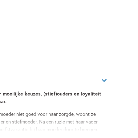
moeilijke keuzes, (stief)ouders en loyaliteit
ar.
ar moeder niet goed voor haar zorgde, woont ze
der en stiefmoeder. Na een ruzie met haar vader
herfstvakantie bij haar moeder door te brengen.
 de trein. Virginia filmt de mishandeling van een