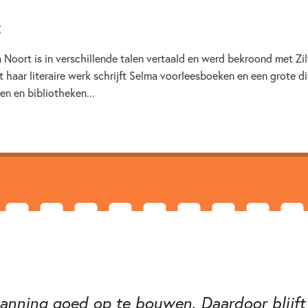
Realistisch
Selma Noort
t
Noort is in verschillende talen vertaald en werd bekroond met Zil
 haar literaire werk schrijft Selma voorleesboeken en een grote d
en en bibliotheken...
nning goed op te bouwen. Daardoor blijft h