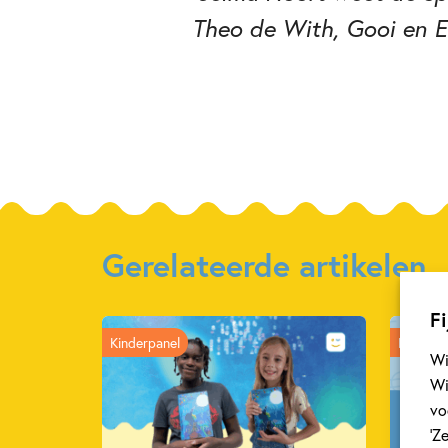
Theo de With, Gooi en 
Gerelateerde artikelen
Fi
Kinderpanel
Nieuws
Wi
Wi
vo
‘Z