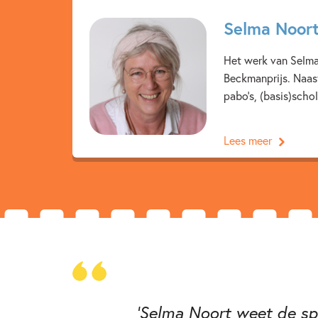
Selma Noor
Het werk van Selma 
Beckmanprijs. Naast
pabo's, (basis)schol
Lees meer
'Selma Noort weet de spa