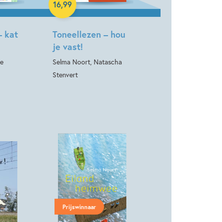
16
,
99
– kat
Toneellezen – hou
je vast!
ke
Selma Noort, Natascha
Stenvert
Prijswinnaar
Hardcover