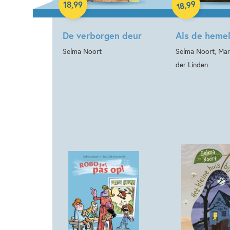
99
,
18
,
99
18
De verborgen deur
Als de hemel
Selma Noort
Selma Noort, Mar
der Linden
Hardcover
Hardcover