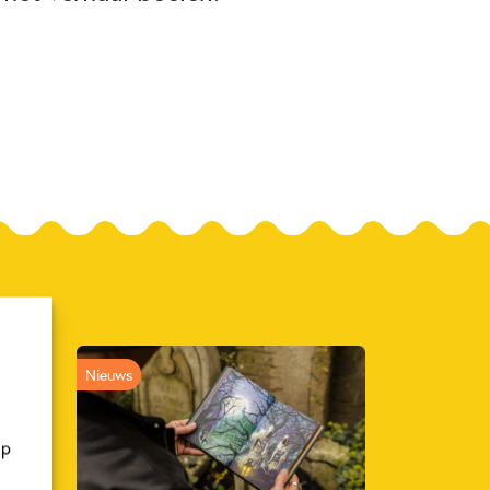
Nieuws
op