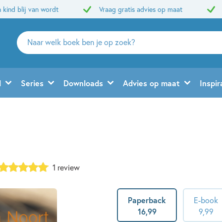
 kind blij van wordt
Vraag gratis advies op maat
Zoeken
naar
boeken,
auteurs
d
Series
Downloads
Advies op maat
Inspir
en
uitgevers
1 review
Paperback
E-book
16
,
99
9
,
99