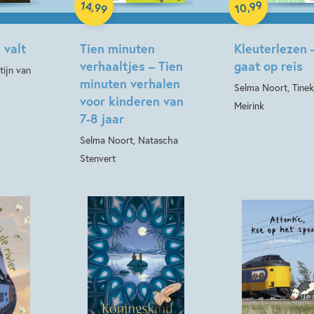
99
14
,
Hardcover
,
99
10
 valt
Tien minuten
Kleuterlezen 
verhaaltjes – Tien
gaat op reis
tijn van
minuten verhalen
Selma Noort, Tine
voor kinderen van
Meirink
7-8 jaar
Selma Noort, Natascha
Stenvert
Hardcover