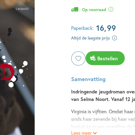
Op voorraad
16
,
99
Paperback:
Altijd de laagste prijs
Bestellen
Samenvatting
Indringende jeugdroman over 
van Selma Noort. Vanaf 12 ja
Virginia is vijftien. Omdat ha
sinds haar zevende bij haar va
besluit ze in een opwelling de 
Lees meer
Onderweg komen er hooligans in