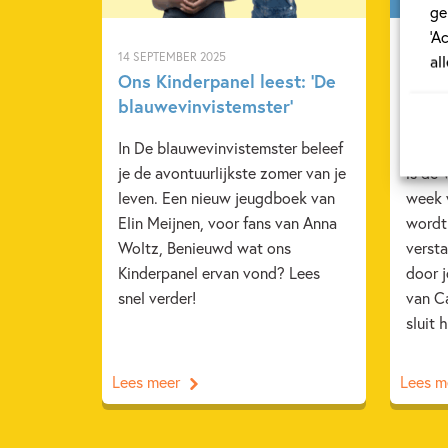
ge
‘A
14 SEPTEMBER 2025
12 MAA
al
Ons Kinderpanel leest: ‘De
Ben j
blauwevinvistemster’
Week
In De blauwevinvistemster beleef
Van 2
je de avontuurlijkste zomer van je
is de
leven. Een nieuw jeugdboek van
week 
Elin Meijnen, voor fans van Anna
wordt
Woltz, Benieuwd wat ons
versta
Kinderpanel ervan vond? Lees
door 
snel verder!
van C
sluit 
Lees meer
Lees m