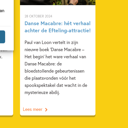
van
28 OKTOBER 2024
De
Danse Macabre: hét verhaal
achter de Efteling-attractie!
l
Paul van Loon vertelt in zijn
 een
nieuwe boek ‘Danse Macabre –
k.
Het begin’ het ware verhaal van
Danse Macabre: de
bloedstollende gebeurtenissen
die plaatsvonden vóór het
spookspektakel dat wacht in de
mysterieuze abdij.
Lees meer