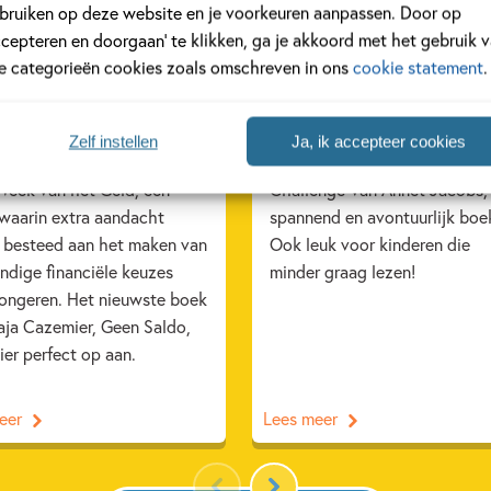
bruiken op deze website en je voorkeuren aanpassen. Door op
ccepteren en doorgaan’ te klikken, ga je akkoord met het gebruik 
RT 2025
11 FEBRUARI 2025
le categorieën cookies zoals omschreven in ons
cookie statement
.
ij al klaar voor de
Ons Kinderpanel leest: ‘
 van het Geld?
Puzzel Challenge’
Zelf instellen
Ja, ik accepteer cookies
4 maart tot en met 28 maart
Ons Kinderpanel las 'De Puzze
 Week van het Geld, een
Challenge' van Annet Jacobs,
waarin extra aandacht
spannend en avontuurlijk boe
 besteed aan het maken van
Ook leuk voor kinderen die
ndige financiële keuzes
minder graag lezen!
jongeren. Het nieuwste boek
aja Cazemier, Geen Saldo,
hier perfect op aan.
eer
Lees meer