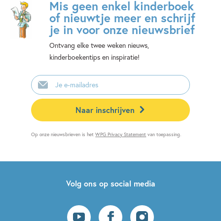
Mis geen enkel kinderboek
of nieuwtje meer en schrijf
je in voor onze nieuwsbrief
Ontvang elke twee weken nieuws,
kinderboekentips en inspiratie!
E-
mailadres
Naar inschrijven
Op onze nieuwsbrieven is het
WPG Privacy Statement
van toepassing.
Volg ons op social media