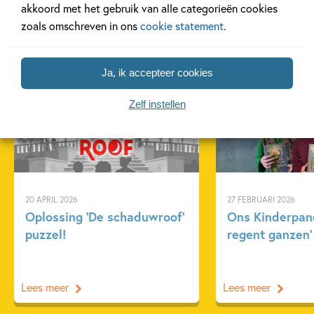
akkoord met het gebruik van alle categorieën cookies
zoals omschreven in ons
cookie statement
.
Gerelateerde artikelen
Ja, ik accepteer cookies
Zelf instellen
Achtergrond
Kinderpanel
20 APRIL 2026
27 FEBRUARI 2026
Oplossing ‘De schaduwroof’
Ons Kinderpane
puzzel!
regent ganzen’
Lees meer
Lees meer