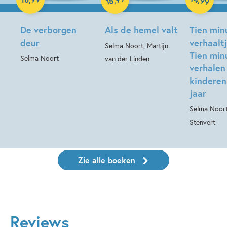
99
18
Hardcover
De verborgen
Als de hemel valt
Tien min
deur
verhaalt
Selma Noort, Martijn
Tien min
Selma Noort
van der Linden
verhalen
kinderen
jaar
Selma Noort
Stenvert
Zie alle boeken
Reviews