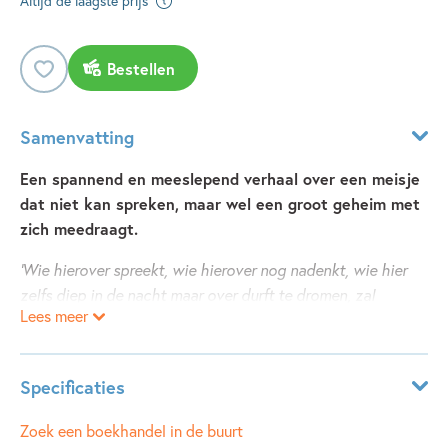
Altijd de laagste prijs
Bestellen
Samenvatting
Een spannend en meeslepend verhaal over een meisje
dat niet kan spreken, maar wel een groot geheim met
zich meedraagt.
‘Wie hierover spreekt, wie hierover nog nadenkt, wie hier
zelfs diep in de nacht maar over durft te dromen, zal
Lees meer
sterven,’ zei de vrouw.
Zissel begreep dat ze moest meespelen als ze wilde blijven
leven. Dus ze knikte.
Specificaties
Zissel kan niet praten, maar ze ziet en begrijpt alles – ook
Leeftijdsindicatie:
10 - 14 jaar
Zoek een boekhandel in de buurt
het samenzweerderige gefluister in de nacht waarin haar