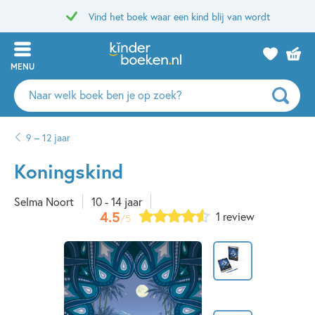
Vind het boek waar een kind blij van wordt
MENU
Zoeken
naar
boeken,
9 – 12 jaar
auteurs
en
Koningskind
uitgevers
Selma Noort
10 - 14 jaar
4.5
1 review
/5