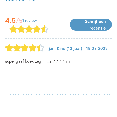
4.5
/5
1 review
Schrijf een
recensie
jan
,
Kind
(13 jaar)
- 18-03-2022
super gaaf boek zeg!!!!!!!!? ? ? ? ? ? ?