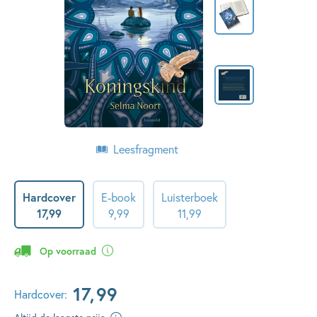
Leesfragment
Hardcover
E-book
Luisterboek
17
,
99
9
,
99
11
,
99
Op voorraad
17
,
99
Hardcover: