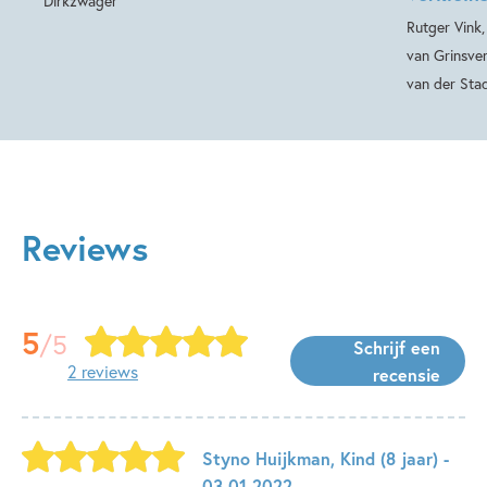
Dirkzwager
Rutger Vink
van Grinsve
van der Sta
Reviews
5
/5
Schrijf een
2 reviews
recensie
Styno Huijkman
,
Kind
(8 jaar)
-
03-01-2022