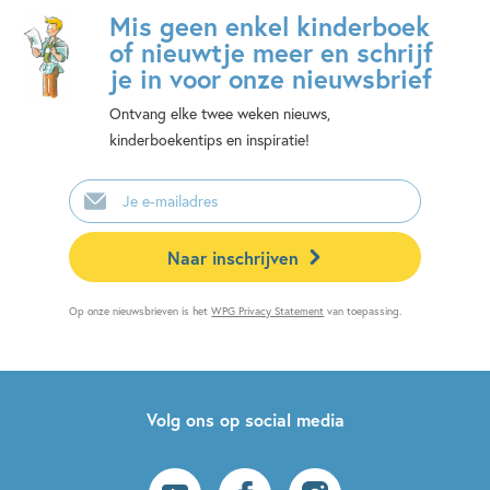
Mis geen enkel kinderboek
of nieuwtje meer en schrijf
je in voor onze nieuwsbrief
Ontvang elke twee weken nieuws,
kinderboekentips en inspiratie!
E-
mailadres
Naar inschrijven
Op onze nieuwsbrieven is het
WPG Privacy Statement
van toepassing.
Volg ons op social media