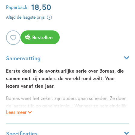
18
,
50
Paperback:
Altijd de laagste prijs
Bestellen
Samenvatting
Eerste deel in de avontuurlijke serie over Boreas, die
samen met zijn ouders de wereld rond zeilt. Voor
lezers vanaf tien jaar.
Boreas weet het zeker: zijn ouders gaan scheiden. Ze doen
de laatste tijd zo geheimzinnig... Wanneer ze hem eindelijk
Lees meer
vertellen wat er aan de hand is, gaat het gelukkig om iets
anders, maar het is net zo ingrijpend: ze gaan drie jaar rond
de wereld zeilen! Alles is al geregeld en Boreas zal online
Specificaties