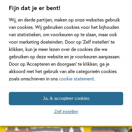
Fijn dat je er bent!
Wij, en derde partijen, maken op onze websites gebruik
Paperback
Paperback
Paperback
50
18
,
18
,
50
,
50
18
van cookies. Wij gebruiken cookies voor het bijhouden
van statistieken, om voorkeuren op te slaan, maar ook
voor marketing doeleinden. Door op ‘Zelf instellen’ te
Boreas 4 –
Boreas 2 –
Boreas –
klikken, kun je meer lezen over de cookies die we
Boreas en de
Boreas en de
en de vie
gebruiken op deze website en je voorkeuren aanpassen.
vijftien vrienden
duizend eilanden
windstr
Door op ‘Accepteren en doorgaan’ te klikken, ga je
Mina Witteman
Mina Witteman
Mina Witte
akkoord met het gebruik van alle categorieën cookies
zoals omschreven in ons
cookie statement
.
Ja, ik accepteer cookies
Gerelateerde artikelen
Zelf instellen