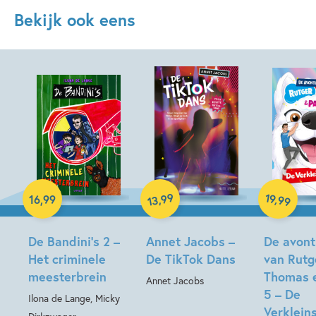
Bekijk ook eens
Hardcover
Hardcover
99
19
,
,
16
,
99
99
13
Hardcover
De Bandini’s 2 –
Annet Jacobs –
De avont
Het criminele
De TikTok Dans
van Rutg
meesterbrein
Thomas 
Annet Jacobs
5 – De
Ilona de Lange, Micky
Verkleins