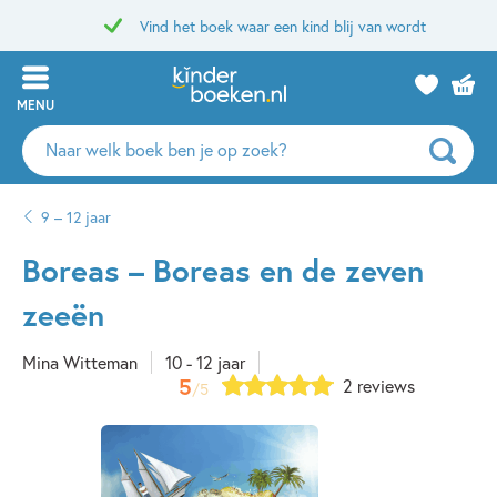
Vind het boek waar een kind blij van wordt
MENU
Zoeken
naar
boeken,
9 – 12 jaar
auteurs
en
Boreas – Boreas en de zeven
uitgevers
zeeën
Mina Witteman
10 - 12 jaar
5
2 reviews
/5