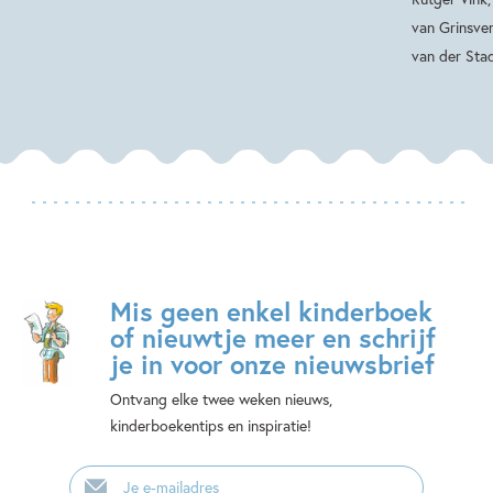
van Grinsve
van der Sta
Mis geen enkel kinderboek
of nieuwtje meer en schrijf
je in voor onze nieuwsbrief
Ontvang elke twee weken nieuws,
kinderboekentips en inspiratie!
E-