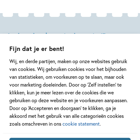
Andere boeken uit de serie 'De
Grijze Jager'
Fijn dat je er bent!
Wij, en derde partijen, maken op onze websites gebruik
van cookies. Wij gebruiken cookies voor het bijhouden
van statistieken, om voorkeuren op te slaan, maar ook
voor marketing doeleinden. Door op ‘Zelf instellen’ te
Deel 18
Deel 17
klikken, kun je meer lezen over de cookies die we
gebruiken op deze website en je voorkeuren aanpassen.
Door op ‘Accepteren en doorgaan’ te klikken, ga je
akkoord met het gebruik van alle categorieën cookies
Hardcover
Hardcover
zoals omschreven in ons
cookie statement
.
Paperback
99
19
,
17
,
99
,
99
19