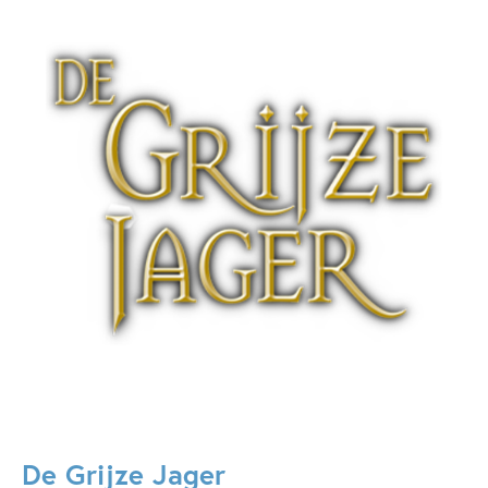
Fantasie
Fantasie & magie
John Flanagan
De Grijze Jager