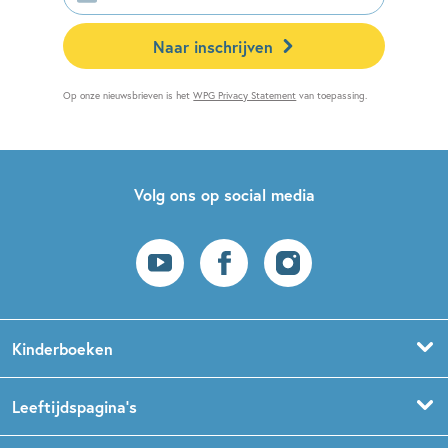
mailadres
Naar inschrijven
Op onze nieuwsbrieven is het
WPG Privacy Statement
van toepassing.
Volg ons op social media
Kinderboeken
Voorleesboeken
Leeftijdspagina’s
Prentenboeken
Boekentips 0 - 1,5 jaar