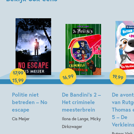
Hardcover
17
,
99
Hardcover
99
19
,
,
99
16
15
,
99
Hardcover
Politie niet
De Bandini’s 2 –
De avont
betreden – No
Het criminele
van Rutg
escape
meesterbrein
Thomas 
5 – De
Cis Meijer
Ilona de Lange, Micky
Verkleins
Dirkzwager
Rutger Vink