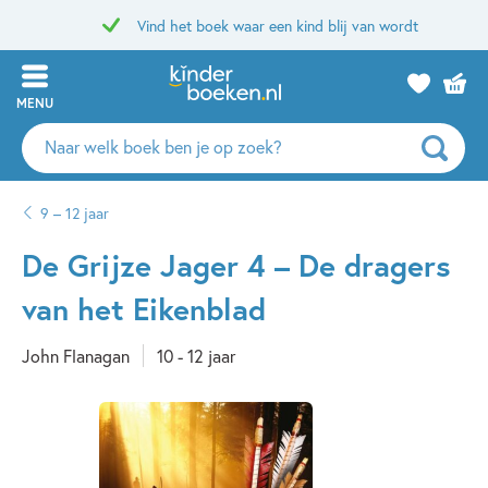
Vind het boek waar een kind blij van wordt
MENU
Zoeken
naar
boeken,
9 – 12 jaar
auteurs
en
De Grijze Jager 4 – De dragers
uitgevers
van het Eikenblad
John Flanagan
10 - 12 jaar