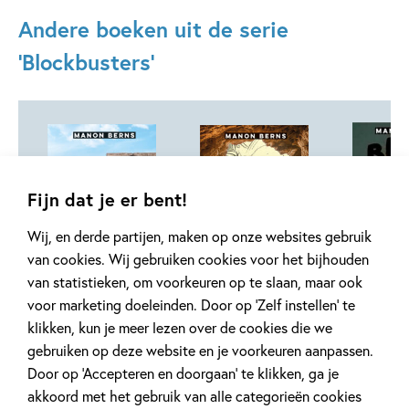
Andere boeken uit de serie
'Blockbusters'
Fijn dat je er bent!
Wij, en derde partijen, maken op onze websites gebruik
van cookies. Wij gebruiken cookies voor het bijhouden
E-book
E-book
E-book
van statistieken, om voorkeuren op te slaan, maar ook
99
9
,
99
9
,
99
,
9
voor marketing doeleinden. Door op ‘Zelf instellen’ te
klikken, kun je meer lezen over de cookies die we
Blockbusters –
Blockbusters –
Blockbus
gebruiken op deze website en je voorkeuren aanpassen.
Banksy
De ondergrondse
Het Pica
Door op ‘Accepteren en doorgaan’ te klikken, ga je
ontmaskerd
Rembrandt
mysterie
akkoord met het gebruik van alle categorieën cookies