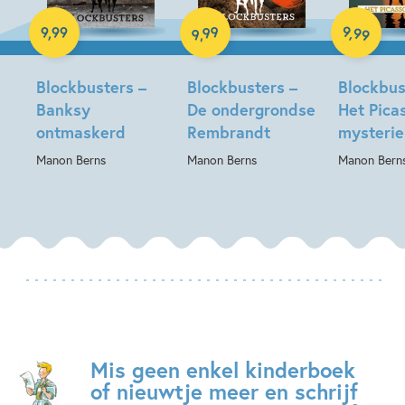
E-book
E-book
E-book
99
9
,
99
9
,
99
,
9
Blockbusters –
Blockbusters –
Blockbus
Banksy
De ondergrondse
Het Pica
ontmaskerd
Rembrandt
mysterie
Manon Berns
Manon Berns
Manon Bern
Mis geen enkel kinderboek
of nieuwtje meer en schrijf