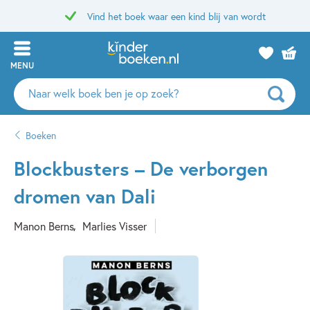
Vind het boek waar een kind blij van wordt
MENU
Zoeken
naar
boeken,
Boeken
auteurs
en
Blockbusters – De verborgen
uitgevers
dromen van Dali
Manon Berns
Marlies Visser