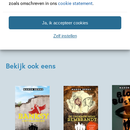
zoals omschreven in ons
cookie statement
.
Manon Berns
Manon Berns
Manon Bern
Ja, ik accepteer cookies
Zelf instellen
Bekijk ook eens