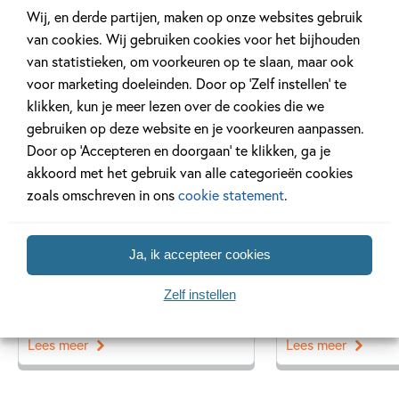
• 2. Dummie de mummie en de tombe van Achnetoet
Wij, en derde partijen, maken op onze websites gebruik
• 3. Dummie de mummie en de sfinx van Shakaba
van cookies. Wij gebruiken cookies voor het bijhouden
Gerelateerde artikelen
• 4. Dummie de mummie en het masker van Sebek-Ra
van statistieken, om voorkeuren op te slaan, maar ook
• 5. Dummie de mummie en de dans van de cobra
voor marketing doeleinden. Door op ‘Zelf instellen’ te
• 6. Dummie de mummie en de ster van Thoeban
klikken, kun je meer lezen over de cookies die we
• 7. Dummie de mummie en de drums van Massoeba
gebruiken op deze website en je voorkeuren aanpassen.
Achtergrond
Kinderpanel
• 8. Dummie de mummie en de smaragd van de Nijl
Door op ‘Accepteren en doorgaan’ te klikken, ga je
• 9. Dummie de mummie en het geheim van Toemsa
akkoord met het gebruik van alle categorieën cookies
• 10. Dummie de mummie en de schat van Sohorro
zoals omschreven in ons
cookie statement
.
• 11. Dummie de mummie en de tunnel van Ptoeh (verschijnt
najaar 2020)
20 APRIL 2026
27 FEBRUARI 2026
Oplossing ‘De schaduwroof’
Ons Kinderpane
Ja, ik accepteer cookies
puzzel!
regent ganzen’
Zelf instellen
Lees meer
Lees meer