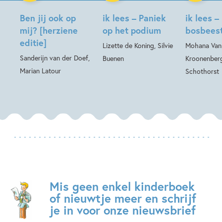
Ben jij ook op
ik lees – Paniek
ik lees –
mij? [herziene
op het podium
bosbees
editie]
Lizette de Koning, Silvie
Mohana Van
Sanderijn van der Doef,
Buenen
Kroonenberg
Marian Latour
Schothorst
Mis geen enkel kinderboek
of nieuwtje meer en schrijf
je in voor onze nieuwsbrief