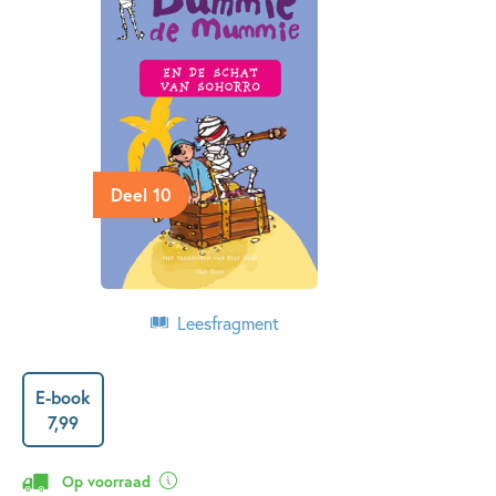
Deel 10
Leesfragment
E-book
7
,
99
Op voorraad