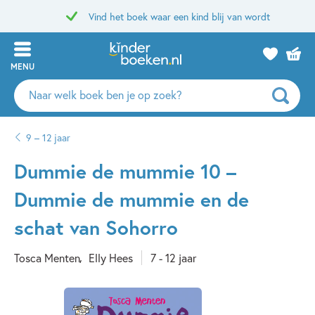
Vind het boek waar een kind blij van wordt
MENU
Zoeken
naar
boeken,
9 – 12 jaar
auteurs
en
Dummie de mummie 10 –
uitgevers
Dummie de mummie en de
schat van Sohorro
Tosca Menten
Elly Hees
7 - 12 jaar