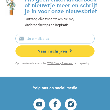
of nieuwtje meer en schrijf
je in voor onze nieuwsbrief
Ontvang elke twee weken nieuws,
kinderboekentips en inspiratie!
E-
mailadres
Naar inschrijven
Op onze nieuwsbrieven is het
WPG Privacy Statement
van toepassing.
Volg ons op social media