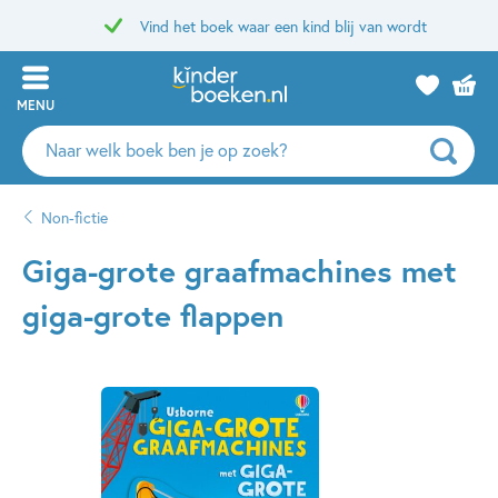
Vind het boek waar een kind blij van wordt
MENU
Zoeken
naar
boeken,
Non-fictie
auteurs
en
Giga-grote graafmachines met
uitgevers
giga-grote flappen