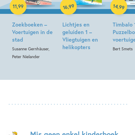
Hardcover
Hardcover
99
14
,
,
11
,
99
99
16
Zoekboeken –
Lichtjes en
Timbalo 
Voertuigen in de
geluiden 1 –
Puzzelb
stad
Vliegtuigen en
voertuig
helikopters
Susanne Gernhäuser,
Bert Smets
Peter Nielander
Mis geen enkel kinderboek