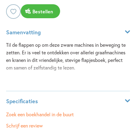
Bestellen
Samenvatting
Til de flappen op om deze zware machines in beweging te
zetten. Er is veel te ontdekken over allerlei graafmachines
en kranen in dit vriendelijke, stevige flapjesboek, perfect
om samen of zelfstandig te lezen.
Lees meer
Specificaties
ISBN:
9781836066170
Zoek een boekhandel in de buurt
NUR:
210
Schrijf een review
Type:
Hardcover