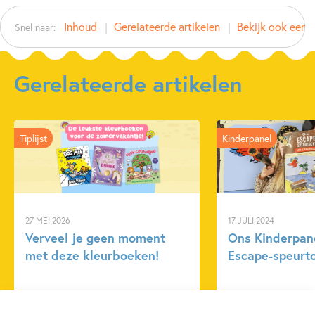
Auteur(s):
Inhoud
Gerelateerde artikelen
Bekijk ook eens
Snel naar:
Prijs:
12
,
99
Aantal pagina's:
14
Uitgever:
Usborne Publishers
Gerelateerde artikelen
Verschijningsdatum:
07-10-2025
Kenmerken van dit boek
Tiplijst
Kinderpanel
Non-fictie
Voertuigen
27 MEI 2026
17 JULI 2024
Verveel je geen moment
Ons Kinderpane
met deze kleurboeken!
Escape-speurto
Lees meer
Lees meer