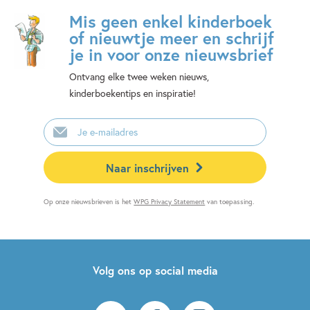
Mis geen enkel kinderboek
of nieuwtje meer en schrijf
je in voor onze nieuwsbrief
Ontvang elke twee weken nieuws,
kinderboekentips en inspiratie!
E-
mailadres
Naar inschrijven
Op onze nieuwsbrieven is het
WPG Privacy Statement
van toepassing.
Volg ons op social media