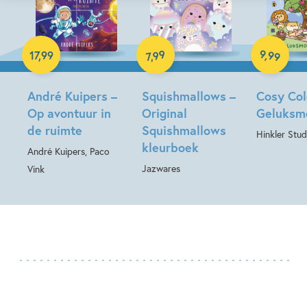
Paperback
9
99
,
99
17
,
99
,
7
Paperback
Hardcover
André Kuipers –
Squishmallows –
Cosy Col
Op avontuur in
Original
Geluksm
de ruimte
Squishmallows
Hinkler Stud
kleurboek
André Kuipers, Paco
Jazwares
Vink