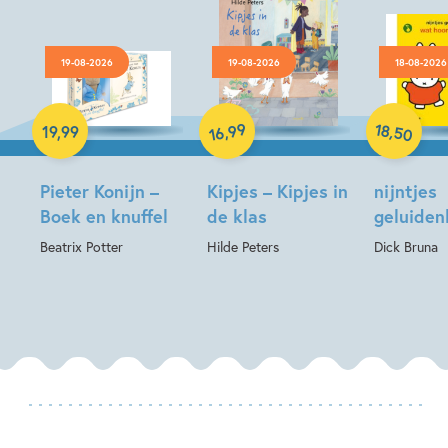
19-08-2026
19-08-2026
18-08-2026
Hardcover
Hardcover
Hardcover
18
99
,
,
19
,
99
50
16
Pieter Konijn –
Kipjes – Kipjes in
nijntjes
Boek en knuffel
de klas
geluide
Beatrix Potter
Hilde Peters
Dick Bruna