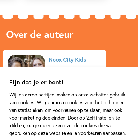
Over de auteur
Noox City Kids
Inoek Brouwer en Kristi
Beugeling zijn het
Fijn dat je er bent!
gouden duo achter
Wij, en derde partijen, maken op onze websites gebruik
NOOX City Kids, een
van cookies. Wij gebruiken cookies voor het bijhouden
vrolijk kindermerk van
van statistieken, om voorkeuren op te slaan, maar ook
Nederlandse bodem. Zij
voor marketing doeleinden. Door op ‘Zelf instellen’ te
werken iedere dag met
klikken, kun je meer lezen over de cookies die we
veel liefde en plezier aan
gebruiken op deze website en je voorkeuren aanpassen.
het maken van unieke...