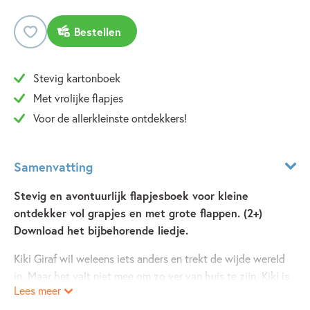
Bestellen
Stevig kartonboek
Met vrolijke flapjes
Voor de allerkleinste ontdekkers!
Samenvatting
Stevig en avontuurlijk flapjesboek voor kleine
ontdekker vol grapjes en met grote flappen. (2+)
Download het bijbehorende liedje.
Kiki Giraf wil weleens iets anders en trekt de wijde wereld
in. Maar het valt niet mee om zo ver van huis te zijn. Kiki is
Lees meer
blij als ze weer veilig aankomt op de savanne. Of toch niet?