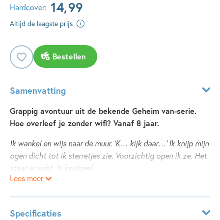
14
,
99
Hardcover:
Altijd de laagste prijs
Bestellen
Samenvatting
Grappig avontuur uit de bekende Geheim van-serie.
Hoe overleef je zonder wifi? Vanaf 8 jaar.
Ik wankel en wijs naar de muur. ‘K… kijk daar…’ Ik knijp mijn
ogen dicht tot ik sterretjes zie. Voorzichtig open ik ze. Het
staat er echt. In knalgeel.
Lees meer
NO WIFI.
Sarah baalt. Ze zit op een camping zonder wifi. Zonder wifi!
Volgens haar ouders is het weleens goed een paar dagen
Specificaties
zonder die telefoon. Maar zij snappen het gewoon niet. Als