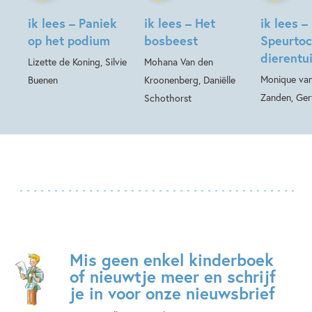
ik lees – Paniek
ik lees – Het
ik lees –
op het podium
bosbeest
Speurtoc
dierentu
Lizette de Koning, Silvie
Mohana Van den
Monique van
Buenen
Kroonenberg, Daniëlle
Zanden, Ger
Schothorst
Mis geen enkel kinderboek
of nieuwtje meer en schrijf
je in voor onze nieuwsbrief