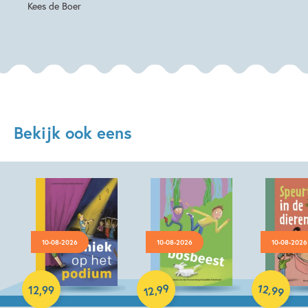
Kees de Boer
Bekijk ook eens
10-08-2026
10-08-2026
10-08-2026
Hardcover
99
12
,
,
12
,
99
99
12
Hardcover
Hardcover