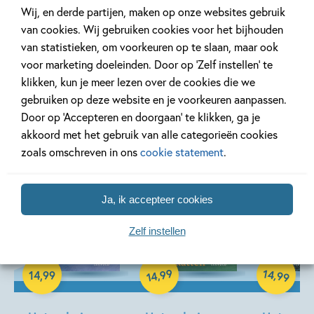
Wij, en derde partijen, maken op onze websites gebruik
van cookies. Wij gebruiken cookies voor het bijhouden
van statistieken, om voorkeuren op te slaan, maar ook
voor marketing doeleinden. Door op ‘Zelf instellen’ te
Andere boeken uit de serie 'Het
klikken, kun je meer lezen over de cookies die we
geheim van'
gebruiken op deze website en je voorkeuren aanpassen.
Door op ‘Accepteren en doorgaan’ te klikken, ga je
akkoord met het gebruik van alle categorieën cookies
zoals omschreven in ons
cookie statement
.
Ja, ik accepteer cookies
Zelf instellen
99
14
,
,
14
,
99
99
14
Hardcover
Hardcover
Hardcover