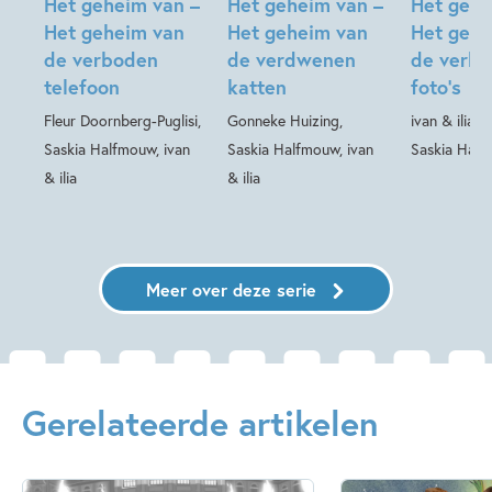
Het geheim van –
Het geheim van –
Het gehe
Het geheim van
Het geheim van
Het gehe
de verboden
de verdwenen
de verbo
telefoon
katten
foto’s
Fleur Doornberg-Puglisi,
Gonneke Huizing,
ivan & ilia, 
Saskia Halfmouw, ivan
Saskia Halfmouw, ivan
Saskia Hal
& ilia
& ilia
Meer over deze serie
Gerelateerde artikelen