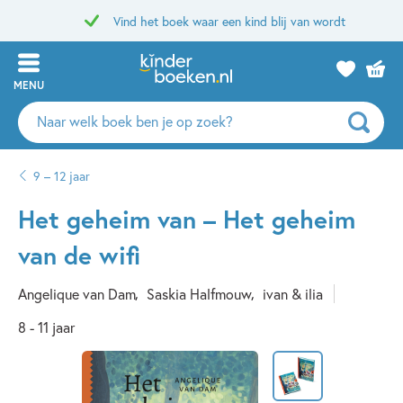
Vind het boek waar een kind blij van wordt
MENU
Zoeken
naar
boeken,
9 – 12 jaar
auteurs
en
Het geheim van – Het geheim
uitgevers
van de wifi
Angelique van Dam
Saskia Halfmouw
ivan & ilia
8 - 11 jaar