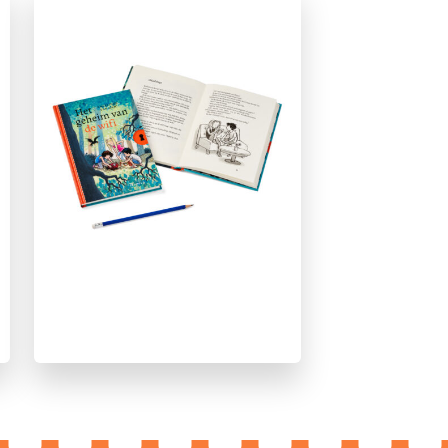
Spanning
Techniek & wetenschap
Vriendschap
Angelique van Dam
Saskia Halfmouw
ivan & ilia
ivan & ilia