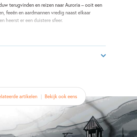
uw terugvinden en reizen naar Auroria – ooit een
len, feeën en aardmannen vredig naast elkaar
en heerst er een duistere sfeer.
Peter en Sara op zoek naar de ‘Alleroudste’. Alleen
aduwen terug te vinden. Maar wie kunnen ze
dereen elkaar wantrouwt en waar altijd gevaar op
aar
3356115
ver
lateerde artikelen
Bekijk ook eens
rvela
tkänen
Kuiper