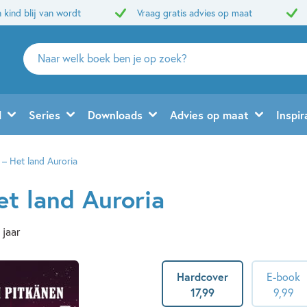
 kind blij van wordt
Vraag gratis advies op maat
Zoeken
naar
boeken,
auteurs
d
Series
Downloads
Advies op maat
Inspir
en
uitgevers
– Het land Auroria
t land Auroria
 jaar
Hardcover
E-book
17
,
99
9
,
99