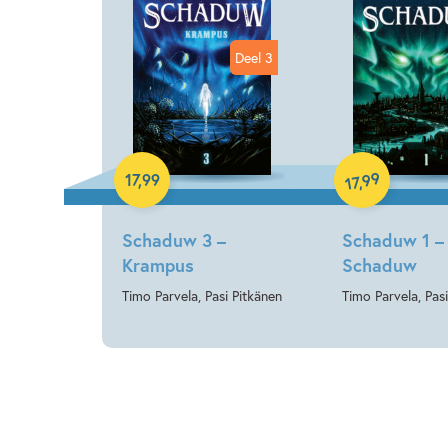
Deel 3
Hardcover
Hardcover
99
17
,
99
,
17
Schaduw 3 –
Schaduw 1 –
Krampus
Schaduw
Timo Parvela, Pasi Pitkänen
Timo Parvela, Pas