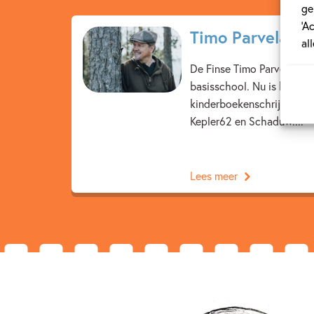
ge
‘A
Timo Parvela
al
De Finse Timo Parvela wa
basisschool. Nu is hij al bi
kinderboekenschrijver. Hij
Kepler62 en Schaduw....
Lees meer