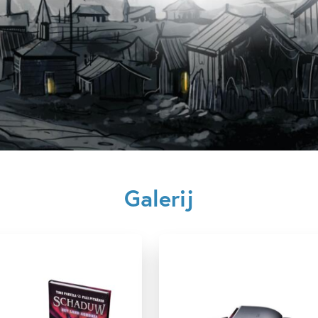
Aantal pagina's:
176
Uitgever:
Condor
Verschijningsdatum:
25-09-
Kenmerken van dit boek
12+ jaar
9 – 12 jaar
Spanning & griezelen
Spr
Pasi Pitkänen
Galerij