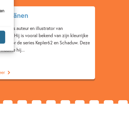
van
 Pitkänen
tkänen is auteur en illustrator van
oeken. Hij is vooral bekend van zijn kleurrijke
aties voor de series Kepler62 en Schaduw. Deze
maakte hij...
eer