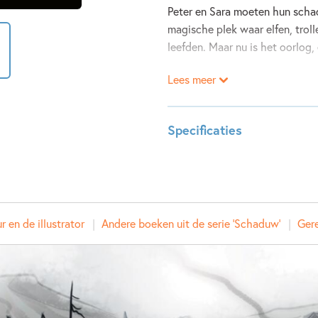
Peter en Sara moeten hun schad
magische plek waar elfen, trol
leefden. Maar nu is het oorlog, 
Lees meer
In deze winterse wereld moeten 
hij kan hen helpen om hun sch
vertrouwen in een land waar ie
Specificaties
de loer ligt?
Leeftijdsindicatie:
9 - 12 j
ISBN:
978949
NUR:
283
 en de illustrator
Andere boeken uit de serie 'Schaduw'
Type:
Hardco
Gere
Auteur(s):
Timo Pa
Illustrator:
Pasi Pi
Vertaler:
Sophie 
Prijs:
17
,
99