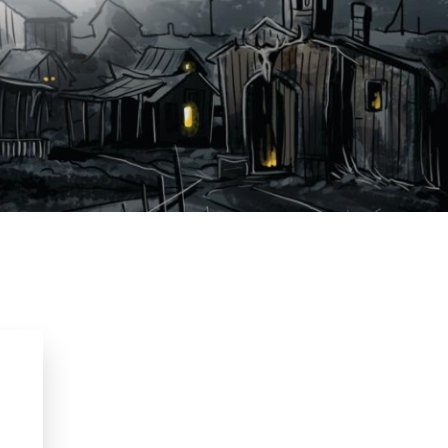
2024
Fantasie
Fantasie & magie
Spanning
ookjes, mythen & legendes
Timo Parvela