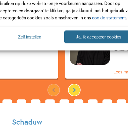
bruiken op deze website en je voorkeuren aanpassen. Door op
ccepteren en doorgaan’ te klikken, ga je akkoord met het gebruik 
Pasi
le categorieën cookies zoals omschreven in ons
cookie statement
.
s vroeger meester op een
Pasi Pi
jna dertig jaar
kinderb
Zelf instellen
Ja, ik accepteer cookies
 schreef de populaire series
illustr
boeken 
Lees m
Schaduw