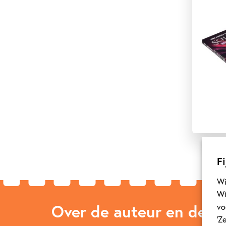
Fi
Wi
Wi
Over de auteur en de ill
vo
‘Z