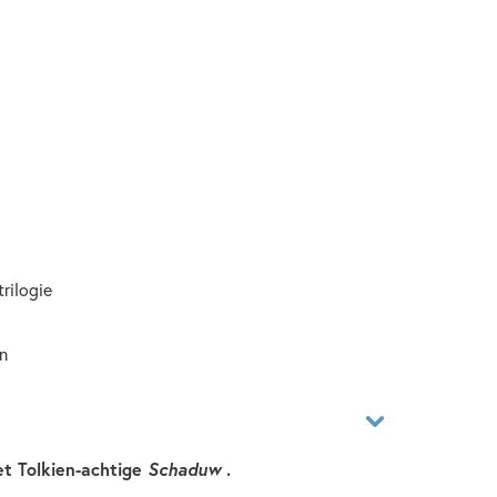
rilogie
n
t Tolkien-achtige
Schaduw
.