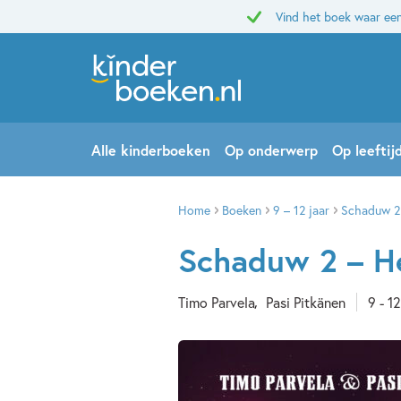
Vind het boek waar een
Alle kinderboeken
Op onderwerp
Op leeftij
Home
Boeken
9 – 12 jaar
Schaduw 2 
Schaduw 2 – He
Timo Parvela
Pasi Pitkänen
9 - 12