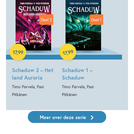
Deel 2
Deel 1
Hardcover
Hardcover
99
17
,
99
,
17
Schaduw 2 – Het
Schaduw 1 –
land Auroria
Schaduw
Timo Parvela, Pasi
Timo Parvela, Pasi
Pitkänen
Pitkänen
Meer over deze serie