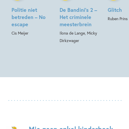
Politie niet
De Bandini’s 2 –
Glitch
betreden – No
Het criminele
Ruben Prins
escape
meesterbrein
Cis Meijer
Ilona de Lange, Micky
Dirkzwager
Mis geen enkel kinderboek