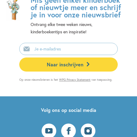
of nieuwtje meer en schrijf
je in voor onze nieuwsbrief
Ontvang elke twee weken nieuws,
kinderboekentips en inspiratie!
E-
mailadres
Naar inschrijven
Op onze nieuwsbrieven is het
WPG Privacy Statement
van toepassing.
Volg ons op social media