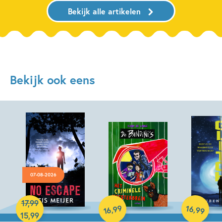
Bekijk alle artikelen
Bekijk ook eens
07-08-2026
Paperback
Hardcover
17
,
99
Hardcover
99
16
,
,
99
16
15
,
99