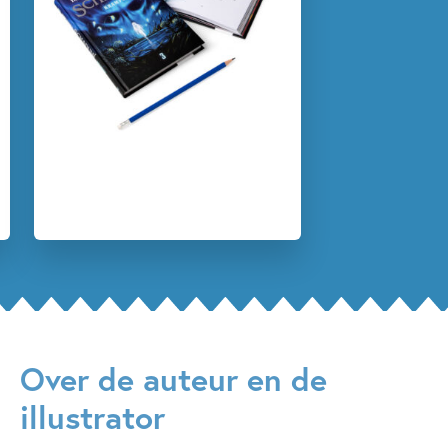
12+ jaar
9 – 12 jaar
Fantasie
Fantasie & magie
Spanning
Spanning & griezelen
Sprookjes, mythen & legendes
Timo Parvela
Pasi Pitkänen
Over de auteur en de
illustrator