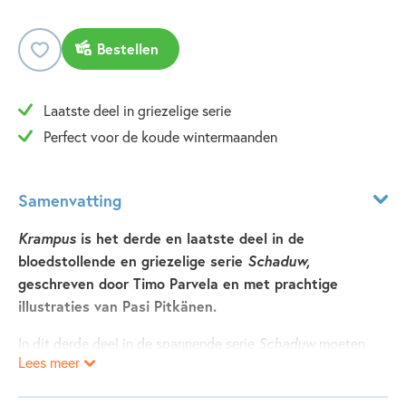
Bestellen
Laatste deel in griezelige serie
Perfect voor de koude wintermaanden
Samenvatting
Krampus
is het derde en laatste deel in de
bloedstollende en griezelige serie
Schaduw,
geschreven door Timo Parvela en met prachtige
illustraties van Pasi Pitkänen.
In dit derde deel in de spannende serie
Schaduw
moeten
Lees meer
Peter en Sara het opnemen tegen Krampus. De twee
vrienden hebben samen met Uudit hun ziel kunnen