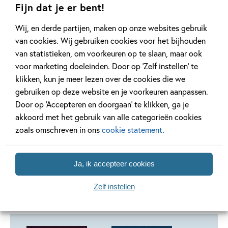
Schaduw
Fijn dat je er bent!
Schaduw
Wij, en derde partijen, maken op onze websites gebruik
van cookies. Wij gebruiken cookies voor het bijhouden
Schaduw
is een spannende en griezelige serie voor lezers
van statistieken, om voorkeuren op te slaan, maar ook
vanaf 9 jaar. De bloedstollende avonturen voeren je door
voor marketing doeleinden. Door op ‘Zelf instellen’ te
sneeuw en ijs, naar Lapland en het noorderlicht en langs
klikken, kun je meer lezen over de cookies die we
gevaarlijke wezens die zich in het duister verschuilen.
gebruiken op deze website en je voorkeuren aanpassen.
Door op ‘Accepteren en doorgaan’ te klikken, ga je
akkoord met het gebruik van alle categorieën cookies
Lees verder
zoals omschreven in ons
cookie statement
.
Ja, ik accepteer cookies
Zelf instellen
Andere boeken uit de serie 'Schaduw'