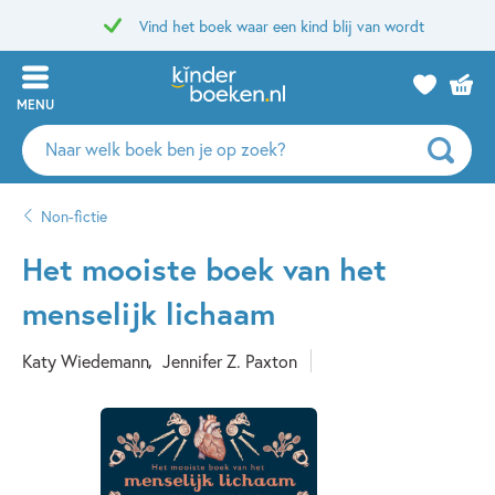
Vind het boek waar een kind blij van wordt
MENU
Zoeken
naar
boeken,
Non-fictie
auteurs
en
Het mooiste boek van het
uitgevers
menselijk lichaam
Katy Wiedemann
Jennifer Z. Paxton