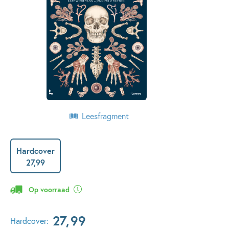
Leesfragment
Hardcover
27
,
99
Op voorraad
27
,
99
Hardcover: