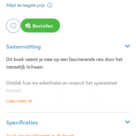
Altijd de laagste prijs
Bestellen
Samenvatting
Dit boek neemt je mee op een fascinerende reis door het
menselijk lichaam.
Ontdek hoe we ademhalen en waaruit het spierstelsel
bestaat.
Kom alles te weten over de zintuigen en de werking van ons
Lees meer
hart.
Krijg antwoord op boeiende vragen, zoals:
Specificaties
Hoeveel energie verbruikt ons brein?
ISBN:
9789401497350
Zoek een boekhandel in de buurt