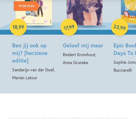
19-08-2026
Paperback
Paperback
Hardcover
23
99
,
18
,
99
,
99
17
Ben jij ook op
Geloof mij maar
Epic Boo
mij? [herziene
Days To 
Rindert Kromhout,
editie]
Sophie Jom
Anna Grunske
Sanderijn van der Doef,
Bucciarelli
Marian Latour