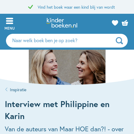
Vind het boek waar een kind blij van wordt
MENU
Zoeken
naar
boeken,
auteurs
en
uitgevers
Inspiratie
Interview met Philippine en
Karin
Van de auteurs van Maar HOE dan?! - over