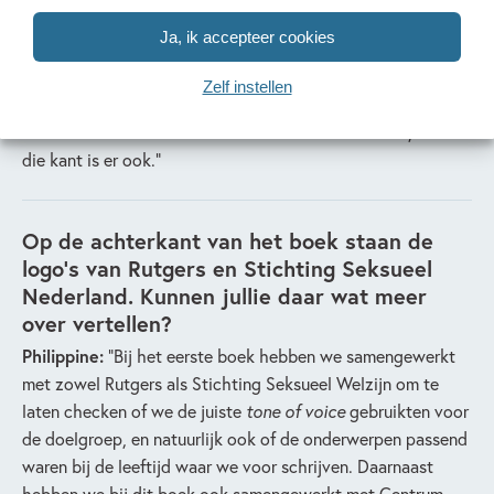
vermogen van het kind aan te spreken door ze te vragen
Ja, ik accepteer cookies
hoe zij het zouden vinden als er een foto werd
rondgestuurd waar ze niet leuk op staan. Natuurlijk
Zelf instellen
benoemen we verder hoe enorm leuk het kan zijn om online
vrienden te maken en interesses met elkaar te delen, want
die kant is er ook.”
Op de achterkant van het boek staan de
logo’s van Rutgers en Stichting Seksueel
Nederland. Kunnen jullie daar wat meer
over vertellen?
Philippine:
“Bij het eerste boek hebben we samengewerkt
met zowel Rutgers als Stichting Seksueel Welzijn om te
laten checken of we de juiste
tone of voice
gebruikten voor
de doelgroep, en natuurlijk ook of de onderwerpen passend
waren bij de leeftijd waar we voor schrijven. Daarnaast
hebben we bij dit boek ook samengewerkt met Centrum