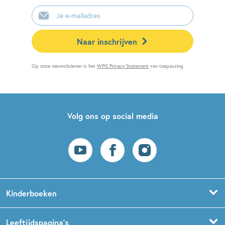
E-
mailadres
Naar inschrijven
Op onze nieuwsbrieven is het
WPG Privacy Statement
van toepassing.
Volg ons op social media
Kinderboeken
Voorleesboeken
Leeftijdspagina’s