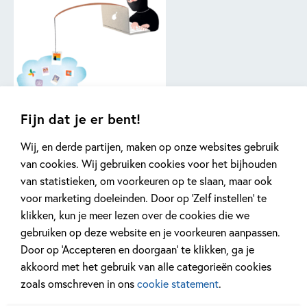
Fijn dat je er bent!
Philippine:
“Wanneer ze
Wij, en derde partijen, maken op onze websites gebruik
wat ouder worden en meer online interactie hebben, zoals
van cookies. Wij gebruiken cookies voor het bijhouden
bij online games en chatten, is dat een goed moment om te
van statistieken, om voorkeuren op te slaan, maar ook
bespreken hoe je daar met elkaar omgaat. Je kunt ze
voor marketing doeleinden. Door op ‘Zelf instellen’ te
bijvoorbeeld uitleg geven over privacy, en ook wat dit
klikken, kun je meer lezen over de cookies die we
online betekent. Je kunt dit doen door kritische vragen aan
gebruiken op deze website en je voorkeuren aanpassen.
je kinderen te stellen, zoals of ze weten wie diegene met
Door op ‘Accepteren en doorgaan’ te klikken, ga je
wie ze online contact hebben echt is en of het echte leven
akkoord met het gebruik van alle categorieën cookies
echt zo mooi is als je op sommige foto’s online ziet.”
zoals omschreven in ons
cookie statement
.
Karin:
“In het boek proberen we ook het empathisch