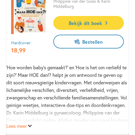
Philippine van der Goes & Karin
Middelburg
Bekijk dit boek
Bestellen
Hardcover:
18
,
99
‘Hoe worden baby’s gemaakt?’ en ‘Hoe is het om verliefd te
zijn?’ Maar HOE dan!? helpt je om antwoord te geven op
dit soort nieuwsgierige kindervragen. Met onderwerpen als
lichamelijke verschillen, diversiteit, verliefdheid, vrijen,
zwangerschap en verschillende familiesamenstellingen. Vol
geinige weetjes, interactieve doe-tips en doordenkvragen.
Dr. Karin Middelburg is gynaecoloog. Philippine van der
Goes is coach bij ziekte. Allebei moeder van jonge kinderen
Lees meer
schreven ze wat ze zelf misten: een eerlijk en divers