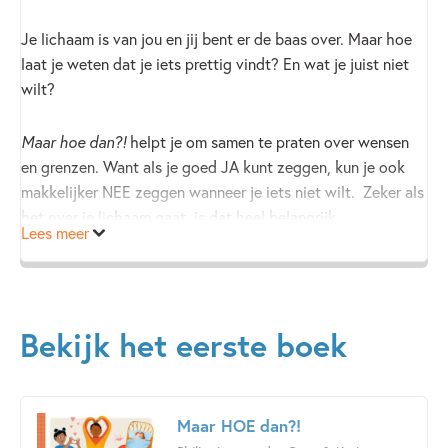
Je lichaam is van jou en jij bent er de baas over. Maar hoe
laat je weten dat je iets prettig vindt? En wat je juist niet
wilt?
Maar hoe dan?!
helpt je om samen te praten over wensen
en grenzen. Want als je goed JA kunt zeggen, kun je ook
makkelijker NEE zeggen wanneer je iets niet wilt. Zeker als
het over je lichaam gaat, is dat heel belangrijk.
Lees meer
In dit boek lees je hoe je op een fijne manier met elkaar om
kunt gaan - niet alleen in het echte leven, maar ook online.
Vol geinige weetjes, interactieve doe-tips en
Bekijk het eerste boek
doordenkvragen.
Om voor te lezen vanaf 6 jaar, of om zelf te lezen zodra je
dat kunt.
Maar HOE dan?!