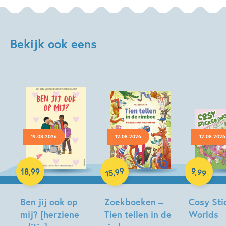
Bekijk ook eens
19-08-2026
12-08-2026
12-08-2026
Paperback
Hardcover
Hardcover
99
9
,
99
,
18
,
99
15
Ben jij ook op
Zoekboeken –
Cosy Sti
mij? [herziene
Tien tellen in de
Worlds