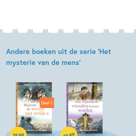
Andere boeken uit de serie 'Het
mysterie van de mens'
Deel 2
99
19
,
99
,
19