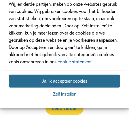
Wij, en derde partijen, maken op onze websites gebruik
van cookies. Wij gebruiken cookies voor het bijhouden
van statistieken, om voorkeuren op te slaan, maar ook
Het mysterie van de mens
voor marketing doeleinden. Door op ‘Zelf instellen’ te
klikken, kun je meer lezen over de cookies die we
Yuval Noah Harari werd wereldwijd bekend met zijn boek
gebruiken op deze website en je voorkeuren aanpassen.
Sapiens
. Volgens veel mensen het belangrijkste boek dat ze
Door op ‘Accepteren en doorgaan’ te klikken, ga je
ooit lazen. Nu vertelt hij zijn verhaal graag aan jongere
akkoord met het gebruik van alle categorieën cookies
mensen. Harari kan als geen ander een ingewikkeld verhaal
zoals omschreven in ons
cookie statement
.
vertellen op een voor iedereen begrijpelijke én
aansprekende wijze. Het eerste deel in de serie
Het
Ja, ik accepteer cookies
mysterie van de mens: Hoe wij het machtigste dier op
aarde werden
werd meteen al een bestseller.
Zelf instellen
Lees verder