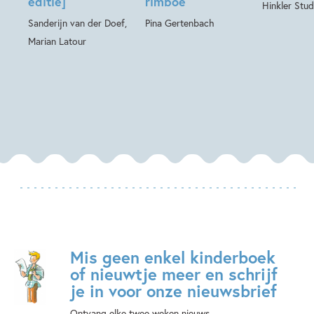
editie]
rimboe
Hinkler Stud
Sanderijn van der Doef,
Pina Gertenbach
Marian Latour
Mis geen enkel kinderboek
of nieuwtje meer en schrijf
je in voor onze nieuwsbrief
Ontvang elke twee weken nieuws,