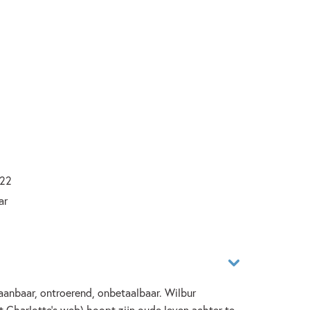
022
ar
aanbaar, ontroerend, onbetaalbaar. Wilbur
t Charlotte’s web) hoopt zijn oude leven achter te