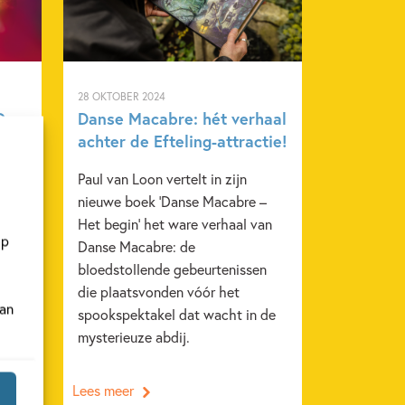
28 OKTOBER 2024
De
Danse Macabre: hét verhaal
achter de Efteling-attractie!
l
Paul van Loon vertelt in zijn
 een
nieuwe boek ‘Danse Macabre –
k.
Het begin’ het ware verhaal van
op
Danse Macabre: de
bloedstollende gebeurtenissen
die plaatsvonden vóór het
van
spookspektakel dat wacht in de
mysterieuze abdij.
Lees meer