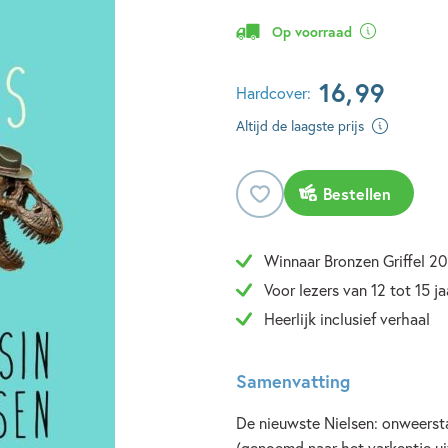
Op voorraad
16
,
99
Hardcover:
Altijd de laagste prijs
Bestellen
Winnaar Bronzen Griffel 2
Voor lezers van 12 tot 15 ja
Heerlijk inclusief verhaal
Samenvatting
De nieuwste Nielsen: onweerst
(genoemd naar het varkentje ui