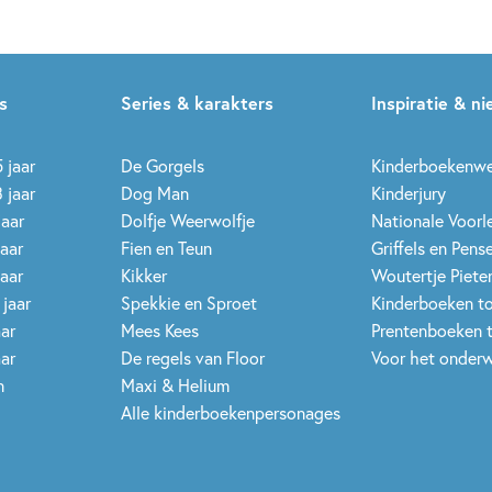
s
Series & karakters
Inspiratie & n
 jaar
De Gorgels
Kinderboekenw
 jaar
Dog Man
Kinderjury
jaar
Dolfje Weerwolfje
Nationale Voor
jaar
Fien en Teun
Griffels en Pens
jaar
Kikker
Woutertje Pieter
 jaar
Spekkie en Sproet
Kinderboeken t
aar
Mees Kees
Prentenboeken 
aar
De regels van Floor
Voor het onderw
n
Maxi & Helium
Alle kinderboekenpersonages