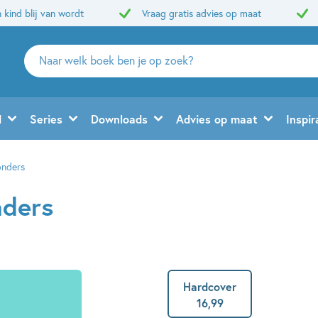
 kind blij van wordt
Vraag gratis advies op maat
Zoeken
naar
boeken,
auteurs
d
Series
Downloads
Advies op maat
Inspir
en
uitgevers
onders
nders
Hardcover
16
,
99