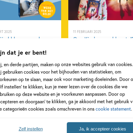
Kenmerken van dit boek
12+ jaar
Susin Nielsen
RT 2025
11 FEBRUARI 2025
ij al klaar voor de
Ons Kinderpanel leest: ‘
 van het Geld?
Puzzel Challenge’
jn dat je er bent!
4 maart tot en met 28 maart
Ons Kinderpanel las 'De Puzze
j, en derde partijen, maken op onze websites gebruik van cookies.
 Week van het Geld, een
Challenge' van Annet Jacobs,
j gebruiken cookies voor het bijhouden van statistieken, om
waarin extra aandacht
spannend en avontuurlijk boe
orkeuren op te slaan, maar ook voor marketing doeleinden. Door 
 besteed aan het maken van
Ook leuk voor kinderen die
elf instellen’ te klikken, kun je meer lezen over de cookies die we
ndige financiële keuzes
minder graag lezen!
bruiken op deze website en je voorkeuren aanpassen. Door op
jongeren. Het nieuwste boek
ccepteren en doorgaan’ te klikken, ga je akkoord met het gebruik 
aja Cazemier, Geen Saldo,
le categorieën cookies zoals omschreven in ons
cookie statement
.
hier perfect op aan.
eer
Lees meer
Zelf instellen
Ja, ik accepteer cookies