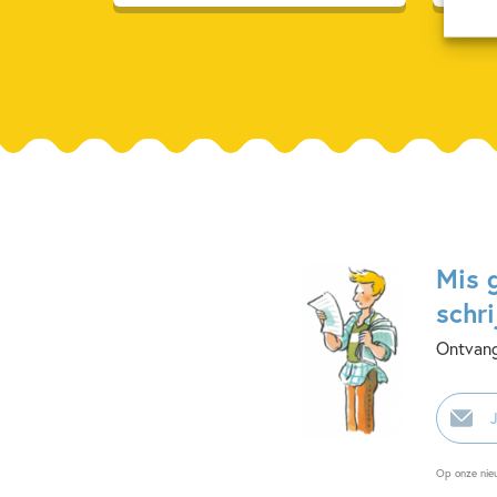
Mis 
schri
Ontvang
E-
mailadr
Op onze nie