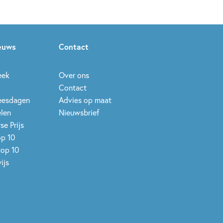
ieuws
Contact
eek
Over ons
Contact
leesdagen
Advies op maat
elen
Nieuwsbrief
se Prijs
op 10
top 10
ijs