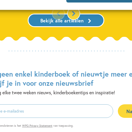
Bekijk alle artikelen
geen enkel kinderboek of nieuwtje meer 
jf je in voor onze nieuwsbrief
 elke twee weken nieuws, kinderboekentips en inspiratie!
Na
es
uwsbrieven is het
WPG Privacy Statement
van toepassing.