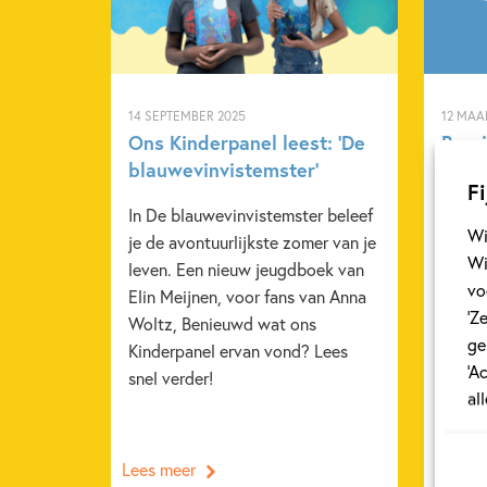
14 SEPTEMBER 2025
12 MAA
Ons Kinderpanel leest: ‘De
Ben j
blauwevinvistemster’
Week
Fi
In De blauwevinvistemster beleef
Van 2
Wi
je de avontuurlijkste zomer van je
is de
Wi
leven. Een nieuw jeugdboek van
week 
vo
Elin Meijnen, voor fans van Anna
wordt
‘Z
Woltz, Benieuwd wat ons
versta
ge
Kinderpanel ervan vond? Lees
door 
‘A
snel verder!
van C
al
sluit 
Lees meer
Lees m