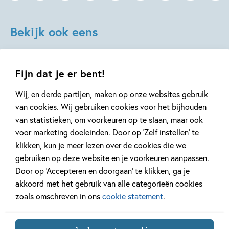
Aantal pagina's:
24
Uitgever:
Oogappel
Bekijk ook eens
Verschijningsdatum:
24-02-2023
Kenmerken van dit boek
Fijn dat je er bent!
Knisper- & knuffelboeken
Xavier Deneux
Wij, en derde partijen, maken op onze websites gebruik
van cookies. Wij gebruiken cookies voor het bijhouden
van statistieken, om voorkeuren op te slaan, maar ook
18-08-2026
voor marketing doeleinden. Door op ‘Zelf instellen’ te
Hardcover
klikken, kun je meer lezen over de cookies die we
Hardcover
12
99
Paperback
,
18
,
50
99
,
gebruiken op deze website en je voorkeuren aanpassen.
7
Door op ‘Accepteren en doorgaan’ te klikken, ga je
akkoord met het gebruik van alle categorieën cookies
nijntjes
Squishmallows –
Dikkie D
zoals omschreven in ons
cookie statement
.
geluidenboek
Original
tuin van 
Squishmallows
Dik
Dick Bruna
kleurboek
Jet Boeke