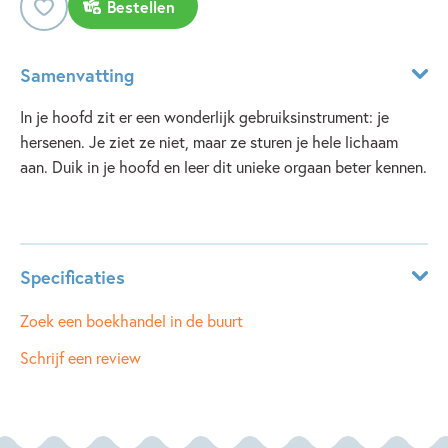
Bestellen
Samenvatting
In je hoofd zit er een wonderlijk gebruiksinstrument: je
hersenen. Je ziet ze niet, maar ze sturen je hele lichaam
aan. Duik in je hoofd en leer dit unieke orgaan beter kennen.
Lees meer
Specificaties
ISBN:
9789002277634
Zoek een boekhandel in de buurt
NUR:
210
Schrijf een review
Type:
Hardcover
Auteur(s):
Xavier Deneux
Prijs:
9
,
99