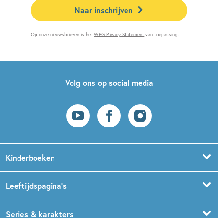
Naar inschrijven
Op onze nieuwsbrieven is het
WPG Privacy Statement
van toepassing.
Volg ons op social media
Kinderboeken
Voorleesboeken
Leeftijdspagina’s
Prentenboeken
Boekentips 0 - 1,5 jaar
Series & karakters