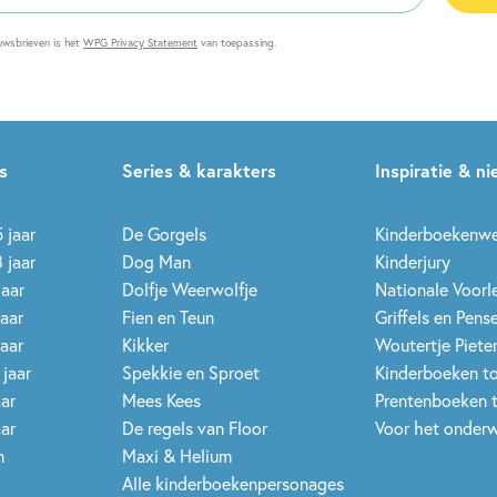
es
uwsbrieven is het
WPG Privacy Statement
van toepassing.
s
Series & karakters
Inspiratie & n
 jaar
De Gorgels
Kinderboekenw
 jaar
Dog Man
Kinderjury
jaar
Dolfje Weerwolfje
Nationale Voor
jaar
Fien en Teun
Griffels en Pens
jaar
Kikker
Woutertje Pieter
 jaar
Spekkie en Sproet
Kinderboeken t
aar
Mees Kees
Prentenboeken 
aar
De regels van Floor
Voor het onderw
n
Maxi & Helium
Alle kinderboekenpersonages