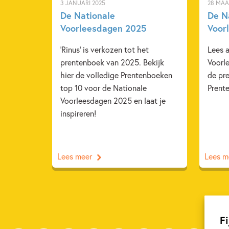
3 JANUARI 2025
28 MAA
De Nationale
De N
Voorleesdagen 2025
Voor
'Rinus' is verkozen tot het
Lees a
prentenboek van 2025. Bekijk
Voorl
hier de volledige Prentenboeken
de pr
top 10 voor de Nationale
Prent
Voorleesdagen 2025 en laat je
inspireren!
Lees meer
Lees m
Fi