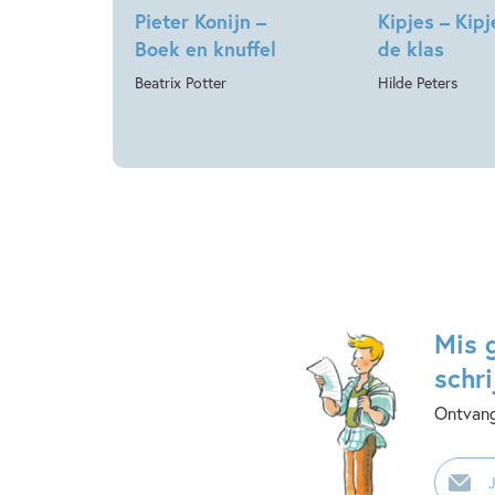
Pieter Konijn –
Kipjes – Kipj
Boek en knuffel
de klas
Beatrix Potter
Hilde Peters
Mis 
schri
Ontvang
E-