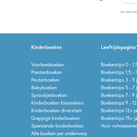
mailadr
Op onze nie
Kinderboeken
Leeftijdspagina’
Voorleesboeken
Boekentips 0 - 1,5
Prentenboeken
Boekentips 1,5 - 3
Peuterboeken
Boekentips 3 - 5 
Babyboeken
Boekentips 5 - 7 
Sprookjesboeken
Boekentips 7 - 9 
Kinderboeken klassiekers
Boekentips 9 - 12
Kinderboeken diversiteit
Boekentips 12+ j
Grappige kinderboeken
Boekentips 15+ j
Spannende kinderboeken
Voor volwassene
Alle boeken per onderwerp