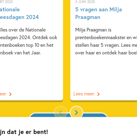
RT 2023
3 JUNI 2020
ationale
5 vragen aan Milja
leesdagen 2024
Praagman
lles over de Nationale
Milja Praagman is
eesdagen 2024. Ontdek ook
prentenboekenmaakster en wi
entenboeken top 10 en het
stellen haar 5 vragen. Lees m
enboek van het Jaar.
over haar en ontdek haar boe
eer
Lees meer
Bekijk alle artikelen
jn dat je er bent!