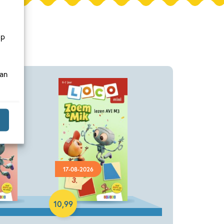
op
van
17-08-2026
Paperback
10
,
99