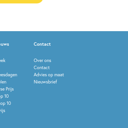
ieuws
Contact
eek
Over ons
Contact
leesdagen
Advies op maat
elen
Nieuwsbrief
se Prijs
op 10
top 10
ijs