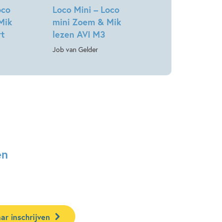
oco
Loco Mini – Loco
Mik
mini Zoem & Mik
rt
lezen AVI M3
Job van Gelder
en
ar inschrijven