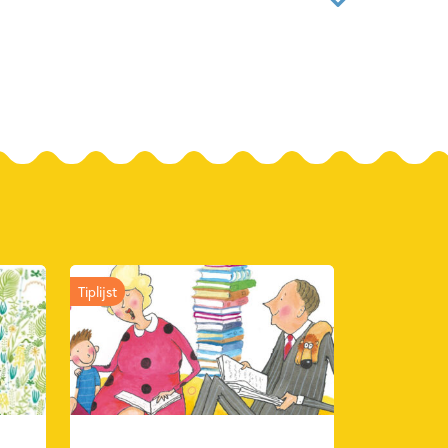
02260124
ver
k, Christine Roussey
Martens
rd Uitgeverij - Strips & Kids
2024
Tiplijst
ouwen & weerbaarheid
Jo Witek