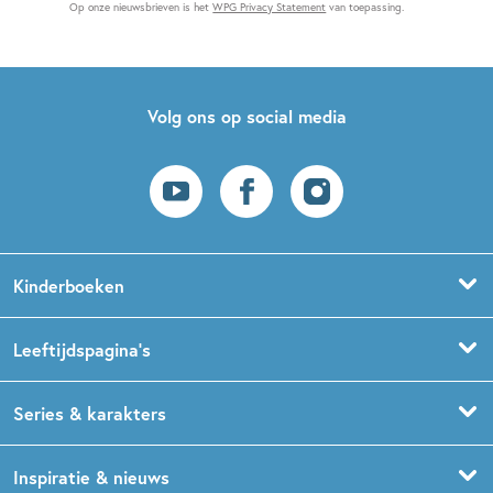
Op onze nieuwsbrieven is het
WPG Privacy Statement
van toepassing.
Volg ons op social media
Kinderboeken
Voorleesboeken
Leeftijdspagina’s
Prentenboeken
Boekentips 0 - 1,5 jaar
Series & karakters
Peuterboeken
Boekentips 1,5 - 3 jaar
De Gorgels
Inspiratie & nieuws
Babyboeken