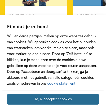
Spanning & griezelen
Vriendschap
Mel Wallis de Vries
14 SEPTEMBER 2025
12 MAART 2025
Ons Kinderpanel leest: ‘De
Ben jij al klaa
Fijn dat je er bent!
blauwevinvistemster’
Week van het 
Wij, en derde partijen, maken op onze websites gebruik
van cookies. Wij gebruiken cookies voor het bijhouden
Lees meer
Lees meer
van statistieken, om voorkeuren op te slaan, maar ook
voor marketing doeleinden. Door op ‘Zelf instellen’ te
klikken, kun je meer lezen over de cookies die we
Bekijk alle artikelen
gebruiken op deze website en je voorkeuren aanpassen.
Door op ‘Accepteren en doorgaan’ te klikken, ga je
akkoord met het gebruik van alle categorieën cookies
zoals omschreven in ons
cookie statement
.
Bekijk ook eens
Ja, ik accepteer cookies