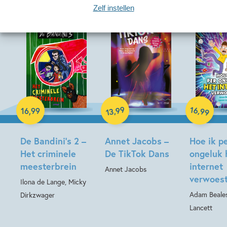
Zelf instellen
Hardcover
Hardcover
99
16
,
,
16
,
99
99
13
Hardcover
De Bandini’s 2 –
Annet Jacobs –
Hoe ik p
Het criminele
De TikTok Dans
ongeluk 
meesterbrein
internet
Annet Jacobs
verwoes
Ilona de Lange, Micky
Adam Beale
Dirkzwager
Lancett