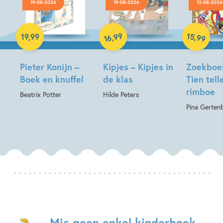
19-08-2026
19-08-2026
12-08-2026
Hardcover
Hardcover
Hardcover
99
15
,
,
19
,
99
99
16
Pieter Konijn –
Kipjes – Kipjes in
Zoekboe
Boek en knuffel
de klas
Tien tell
rimboe
Beatrix Potter
Hilde Peters
Pina Gerten
Mis geen enkel kinderboek