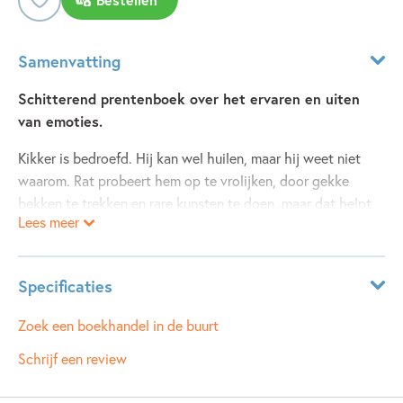
Samenvatting
Schitterend prentenboek over het ervaren en uiten
van emoties.
Kikker is bedroefd. Hij kan wel huilen, maar hij weet niet
waarom. Rat probeert hem op te vrolijken, door gekke
bekken te trekken en rare kunsten te doen, maar dat helpt
Lees meer
niet. Dan haalt hij zijn viool en speelt een prachtig lied.
Kikker moet erom huilen. Omdat het zo mooi is. 'Gekke
Kikker,' zegt Rat en hij lacht. En dan moet Kikker ook
Specificaties
lachen! Tot de tranen over zijn wangen lopen...
Leeftijdsindicatie:
3 - 5 jaar
Zoek een boekhandel in de buurt
ISBN:
9789025865603
Schrijf een review
NUR:
273