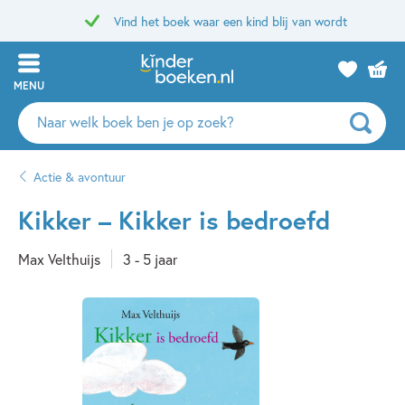
Vind het boek waar een kind blij van wordt
MENU
Zoeken
naar
boeken,
Actie & avontuur
auteurs
en
Kikker – Kikker is bedroefd
uitgevers
Max Velthuijs
3 - 5 jaar