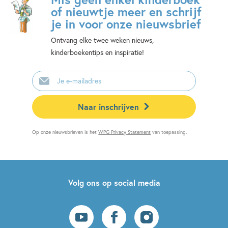
of nieuwtje meer en schrijf
je in voor onze nieuwsbrief
Ontvang elke twee weken nieuws,
kinderboekentips en inspiratie!
E-
mailadres
Naar inschrijven
Op onze nieuwsbrieven is het
WPG Privacy Statement
van toepassing.
Volg ons op social media