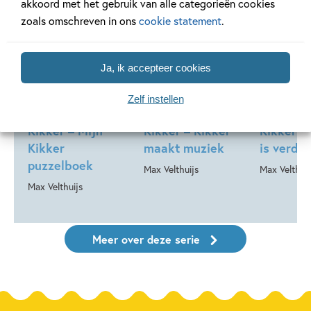
akkoord met het gebruik van alle categorieën cookies
zoals omschreven in ons
cookie statement
.
07-10-2026
07-10-2026
23-09-202
Hardcover
Hardcover
Ja, ik accepteer cookies
Hardcover
99
16
,
,
17
,
99
99
13
Zelf instellen
Kikker – Mijn
Kikker – Kikker
Kikker –
Kikker
maakt muziek
is verdri
puzzelboek
Max Velthuijs
Max Velthuij
Max Velthuijs
Meer over deze serie