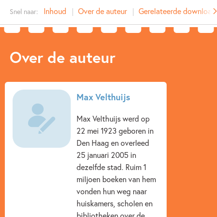
Type:
E-book
Inhoud
Over de auteur
Gerelateerde download
Snel naar:
Auteur(s):
Max Velthuijs
Prijs:
2
,
99
Aantal pagina's:
32
Over de auteur
Uitgever:
Leopold
Verschijningsdatum:
15-11-2013
Kenmerken van e-book
Max Velthuijs
3 – 5 jaar
Actie & avontuur
Dieren & natuur
Max Velthuijs werd op
22 mei 1923 geboren in
Emoties & gevoelens
Ontwikkeling kind
Den Haag en overleed
Prentenboeken
Spelen & leren
Vriendschap
25 januari 2005 in
dezelfde stad. Ruim 1
Zelfvertrouwen & weerbaarheid
Max Velthuijs
miljoen boeken van hem
vonden hun weg naar
huiskamers, scholen en
bibliotheken over de