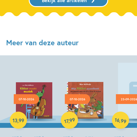
Bekijk alle artikelen
Meer van deze auteur
07-10-2026
07-10-2026
23-09-202
Hardcover
Hardcover
Hardcover
16
99
,
13
,
99
,
99
17