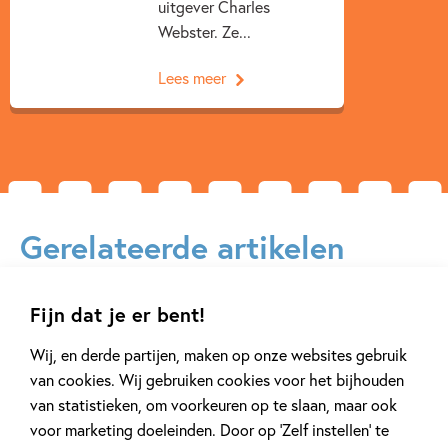
uitgever Charles
Webster. Ze...
Lees meer
Gerelateerde artikelen
Fijn dat je er bent!
Kinderpanel
Interview
Wij, en derde partijen, maken op onze websites gebruik
van cookies. Wij gebruiken cookies voor het bijhouden
van statistieken, om voorkeuren op te slaan, maar ook
voor marketing doeleinden. Door op ‘Zelf instellen’ te
14 SEPTEMBER 2025
14 MEI 2025