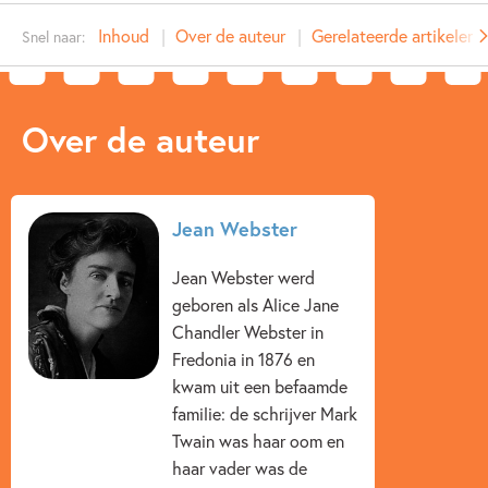
Type:
E-book
Inhoud
Over de auteur
Gerelateerde artikelen
Snel naar:
Auteur(s):
Jean Webster
Prijs:
4
,
99
Aantal pagina's:
232
Over de auteur
Uitgever:
Ploegsma
Verschijningsdatum:
25-03-2011
Kenmerken van e-book
Jean Webster
12+ jaar
15+ jaar
Familie & gezin
Humor
Jean Webster werd
geboren als Alice Jane
Klassiekers
Liefde & verliefdheid
Jean Webster
Chandler Webster in
Fredonia in 1876 en
kwam uit een befaamde
familie: de schrijver Mark
Twain was haar oom en
haar vader was de