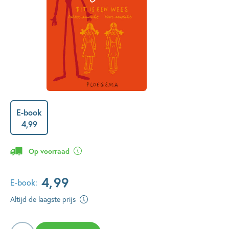
E-book
4
,
99
Op voorraad
4
,
99
E-book:
Altijd de laagste prijs