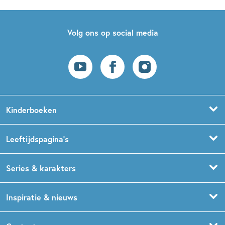
Volg ons op social media
Kinderboeken
Voorleesboeken
Leeftijdspagina’s
Prentenboeken
Boekentips 0 - 1,5 jaar
Series & karakters
Peuterboeken
Boekentips 1,5 - 3 jaar
De Gorgels
Inspiratie & nieuws
Babyboeken
Boekentips 3 - 5 jaar
Dog Man
Kinderboekenweek