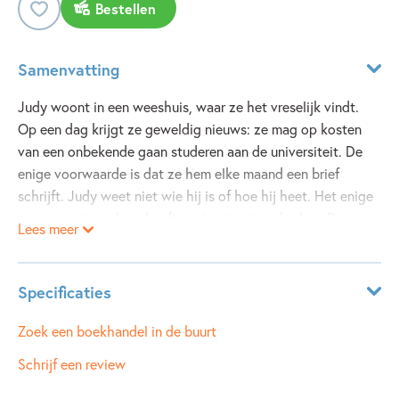
Bestellen
Samenvatting
Judy woont in een weeshuis, waar ze het vreselijk vindt.
Op een dag krijgt ze geweldig nieuws: ze mag op kosten
van een onbekende gaan studeren aan de universiteit. De
enige voorwaarde is dat ze hem elke maand een brief
schrijft. Judy weet niet wie hij is of hoe hij heet. Het enige
wat ze ooit van hem heeft gezien, is zijn schaduw. Daarom
Lees meer
noemt ze hem Langbeen. Zal ze ooit ontdekken wie haar
geheimzinnige weldoener is...?
Specificaties
Een geestige en romantische klassieker!
Leeftijdsindicatie:
12 - 18 jaar
Zoek een boekhandel in de buurt
ISBN:
9789021669076
Schrijf een review
NUR:
284