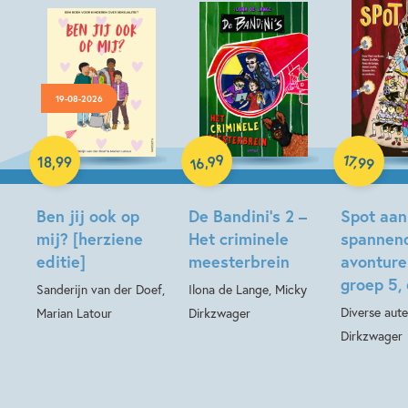
19-08-2026
Hardcover
Hardcover
99
17
,
,
18
,
99
99
16
Hardcover
Ben jij ook op
De Bandini’s 2 –
Spot aan
mij? [herziene
Het criminele
spannen
editie]
meesterbrein
avonture
groep 5, 6
Sanderijn van der Doef,
Ilona de Lange, Micky
Diverse aute
Marian Latour
Dirkzwager
Dirkzwager