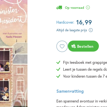
Op voorraad
16
,
99
Hardcover:
Altijd de laagste prijs
Bestellen
Fijn leesboek met grappige 
Leert je tussen de regels d
Voor kinderen tussen de 7 e
Samenvatting
Een spannend avontuur in verki
moeder van Adam minister-pres