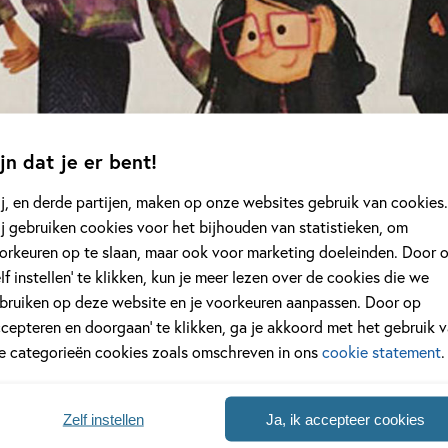
Verschijningsdatum:
10-02-
jn dat je er bent!
j, en derde partijen, maken op onze websites gebruik van cookies.
j gebruiken cookies voor het bijhouden van statistieken, om
orkeuren op te slaan, maar ook voor marketing doeleinden. Door 
1 review
elf instellen’ te klikken, kun je meer lezen over de cookies die we
Sc
bruiken op deze website en je voorkeuren aanpassen. Door op
ccepteren en doorgaan’ te klikken, ga je akkoord met het gebruik 
le categorieën cookies zoals omschreven in ons
cookie statement
.
Sasha
,
Moeder
(45 jaar)
- 25-05-2022
Zelf instellen
Ja, ik accepteer cookies
lf ook weer een beetje vergeten hoe het ook alweer zat met de T
jgeleerd tijdens het voorlezen. De illustraties zijn echt briljant.