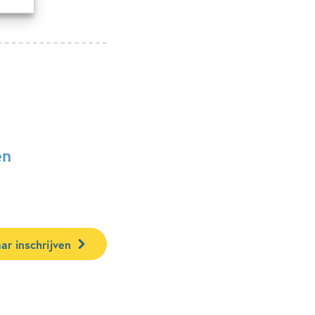
en
ar inschrijven