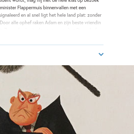
 minister Flappermuis binnenvallen met een
ignaleerd en al snel ligt het hele land plat: zonder
! Door alle ophef raken Adam en zijn beste vriendin
t. Ze verdwalen in de gangen van het Binnenhof en
van een spannende ontknoping. Lukt het ze om op
is minster-president leest als een spannend
itiek randje en een vleugje activisme. Leuk én
 en leerkrachten.
83063669
ver
singh, Marieke Visser
Meezen
ories