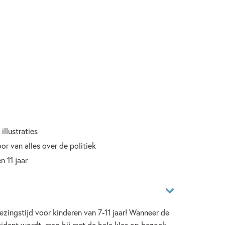
illustraties
oor van alles over de politiek
n 11 jaar
ezingstijd voor kinderen van 7-11 jaar! Wanneer de
ident wordt, mag hij met de hele klas op bezoek