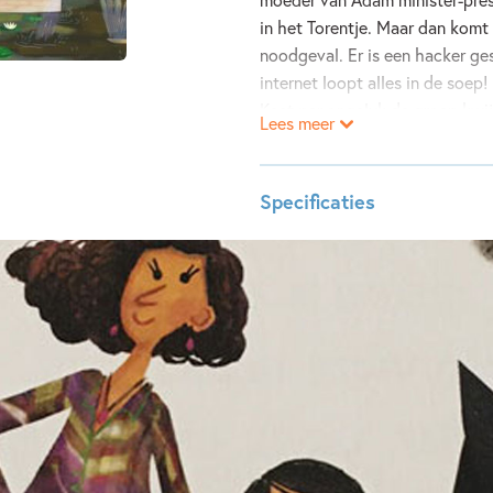
in het Torentje. Maar dan komt
noodgeval. Er is een hacker ges
internet loopt alles in de soep
Kaat per ongeluk de groep kwij
Lees meer
worden onverwacht onderdeel 
tijd het land te redden? Mama 
avontuur, met een educatief pol
Specificaties
leerzaam voor kinderen, ouders
ISBN:
97890
NUR:
282
Type:
Hardco
Auteur(s):
Ody Nei
Illustrator:
Nadia 
Prijs:
16
,
99
Aantal pagina's:
80
Uitgever:
ROSE st