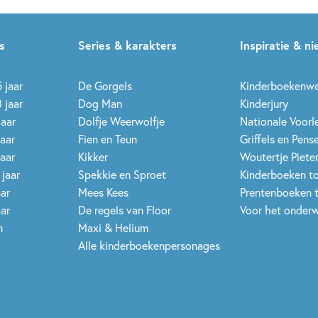
s
Series & karakters
Inspiratie & n
 jaar
De Gorgels
Kinderboekenw
 jaar
Dog Man
Kinderjury
jaar
Dolfje Weerwolfje
Nationale Voor
jaar
Fien en Teun
Griffels en Pens
jaar
Kikker
Woutertje Pieter
 jaar
Spekkie en Sproet
Kinderboeken t
aar
Mees Kees
Prentenboeken 
aar
De regels van Floor
Voor het onderw
n
Maxi & Helium
Alle kinderboekenpersonages