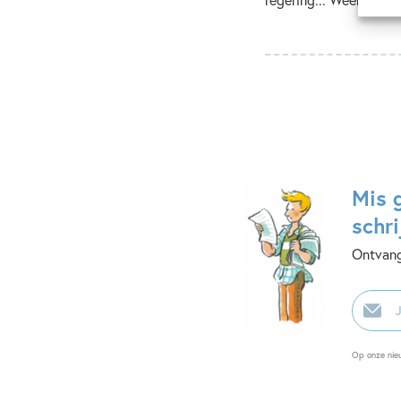
Mis 
schri
Ontvang
E-
mailadr
Op onze nie