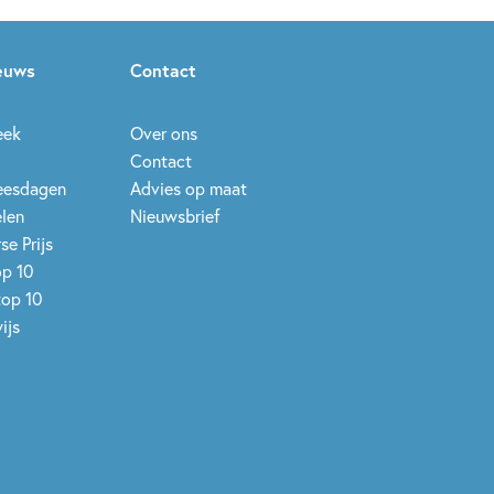
ieuws
Contact
eek
Over ons
Contact
leesdagen
Advies op maat
elen
Nieuwsbrief
se Prijs
op 10
top 10
ijs