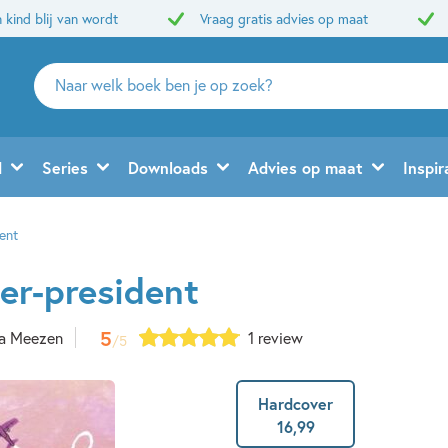
 kind blij van wordt
Vraag gratis advies op maat
Zoeken
naar
boeken,
auteurs
d
Series
Downloads
Advies op maat
Inspir
en
uitgevers
ent
er-president
5
a Meezen
1 review
/5
Hardcover
16
,
99