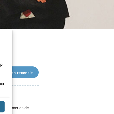
2021
op
hrijf een recensie
van
weede Kamer en de